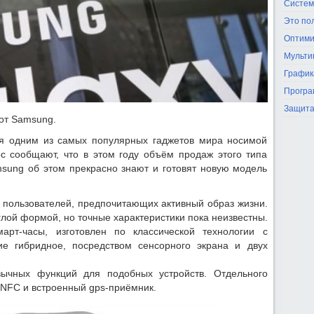
Систем
Это по
Оптими
Мульти
График
Програ
Защита
от Samsung.
я одним из самых популярных гаджетов мира носимой
ос сообщают, что в этом году объём продаж этого типа
amsung об этом прекрасно знают и готовят новую модель
 пользователей, предпочитающих активный образ жизни.
глой формой, но точные характеристики пока неизвестны.
арт-часы, изготовлен по классической технологии с
ие гибридное, посредством сенсорного экрана и двух
вычных функций для подобных устройств. Отдельного
NFC и встроенный gps-приёмник.