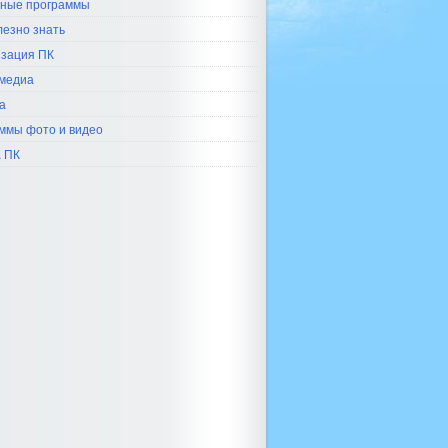
ные программы
лезно знать
зация ПК
медиа
а
ммы фото и видео
 ПК