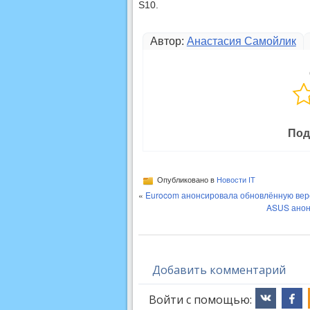
S10.
Автор:
Анастасия Самойлик
Под
Опубликовано в
Новости IT
«
Eurocom анонсировала обновлённую вер
ASUS анон
Добавить комментарий
Войти с помощью: