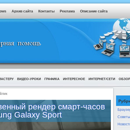
dows
Архив сайта
Контакты
Реклама
Описание сайта
МАСТЕРУ
ВИДЕО-УРОКИ
ГРАФИКА
ИНТЕРЕСНОЕ
ИНТЕРНЕТ/СЕТИ
ОБЗО
йлик
Рубр
венный рендер смарт-часов
Браузе
ng Galaxy Sport
Советы
Новост