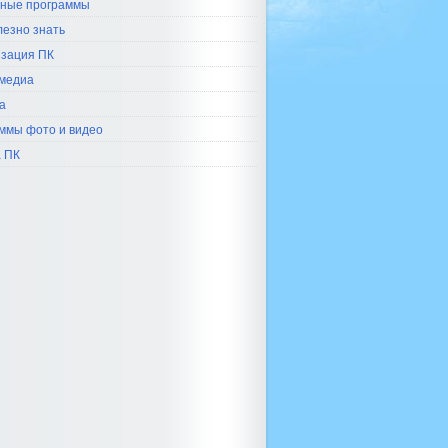
ные программы
лезно знать
зация ПК
медиа
а
ммы фото и видео
 ПК