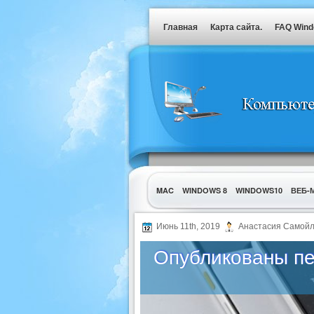
Главная
Карта сайта.
FAQ Win
MAC
WINDOWS 8
WINDOWS10
ВЕБ-
УТИЛИТЫ
Июнь 11th, 2019
Анастасия Самойл
Опубликованы пе