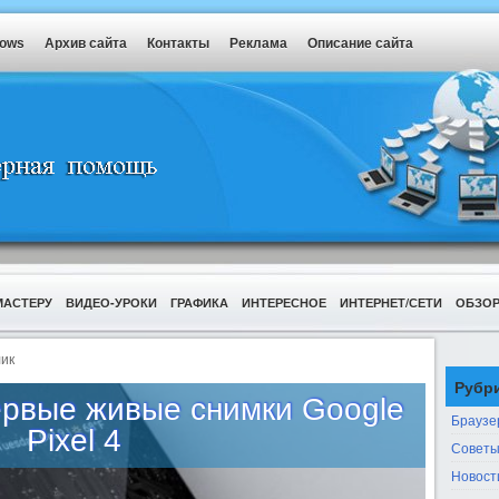
dows
Архив сайта
Контакты
Реклама
Описание сайта
МАСТЕРУ
ВИДЕО-УРОКИ
ГРАФИКА
ИНТЕРЕСНОЕ
ИНТЕРНЕТ/СЕТИ
ОБЗО
ик
Рубр
рвые живые снимки Google
Браузе
Pixel 4
Советы
Новост