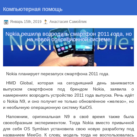
Компьютерная помощь
Январь 15th, 2019
Анастасия Самойлик
Nokia решила возродить смартфон 2011 года, но
на новой операционной системе
Nokia планирует перезапуск смартфона 2011 года.
HMD Global, которая на сегодняшний день занимается
выпуском смартфонов под брендом Nokia, заявила о
намерениях возродить устройство 2011 года выпуска. Речь идёт
о Nokia N9, и оно получит не только обновлённое «железо», но
и необычную операционную систему KaiOS.
Напомним, оригинальная N9 в своё время также была
своеобразным экспериментом. Тогда Nokia вместо привычной
для себя OS Symbian установила свою новую разработку под
названием MeeGo. К слову, модель тогда не воспользовалась