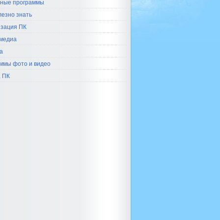
ные программы
лезно знать
зация ПК
медиа
а
ммы фото и видео
 ПК