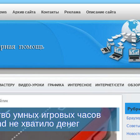
dows
Архив сайта
Контакты
Реклама
Описание сайта
МАСТЕРУ
ВИДЕО-УРОКИ
ГРАФИКА
ИНТЕРЕСНОЕ
ИНТЕРНЕТ/СЕТИ
ОБЗО
йлик
Рубр
тво умных игровых часов
Браузе
 не хватило денег
Советы
Новост