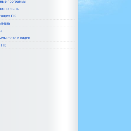
ные программы
лезно знать
зация ПК
медиа
а
ммы фото и видео
 ПК