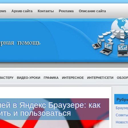
dows
Архив сайта
Контакты
Реклама
Описание сайта
МАСТЕРУ
ВИДЕО-УРОКИ
ГРАФИКА
ИНТЕРЕСНОЕ
ИНТЕРНЕТ/СЕТИ
ОБЗО
Рубр
ей в Яндекс Браузере: как
Браузе
ить и пользоваться
Советы
Новост