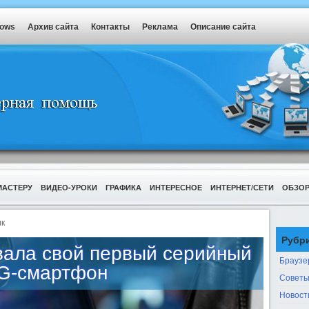
dows
Архив сайта
Контакты
Реклама
Описание сайта
МАСТЕРУ
ВИДЕО-УРОКИ
ГРАФИКА
ИНТЕРЕСНОЕ
ИНТЕРНЕТ/СЕТИ
ОБЗО
к
Рубр
вала свой первый серийный
Браузе
G-смартфон
Советы
Новост