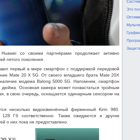
Систем
Это по
Оптими
Мульти
График
Програ
Защита
 Huawei со своими партнёрами продолжает активно
ей пятого поколения.
тавил первый в мире смартфон с поддержкой передовой
ание Mate 20 X 5G. От своего младшего брата Mate 20X
ь наличие модема Balong 5000 5G. Напомним, смартфон
2 дюйма. Основная камера может похвастаться тройным
я, в свою очередь, оснащается одинарным сенсором на
ется несколько видоизменённый фирменный Kirin 980.
128 Гб соответственно. Также ожидаются и другие
й о них пока не предоставлено.