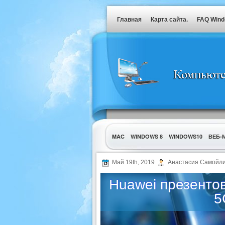
Главная
Карта сайта.
FAQ Win
MAC
WINDOWS 8
WINDOWS10
ВЕБ-
УТИЛИТЫ
Май 19th, 2019
Анастасия Самойли
Huawei презенто
5