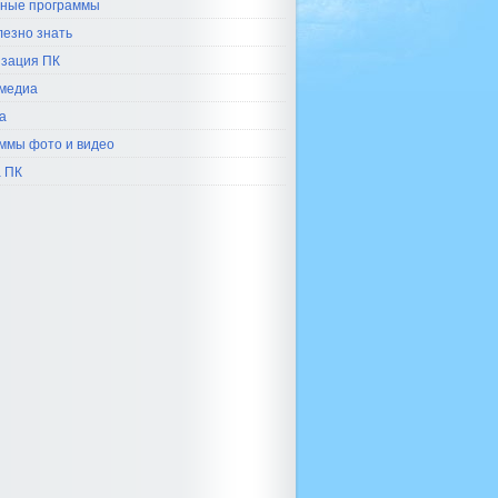
ные программы
лезно знать
зация ПК
медиа
а
ммы фото и видео
 ПК