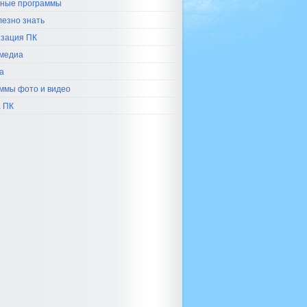
ные программы
лезно знать
зация ПК
медиа
а
ммы фото и видео
 ПК