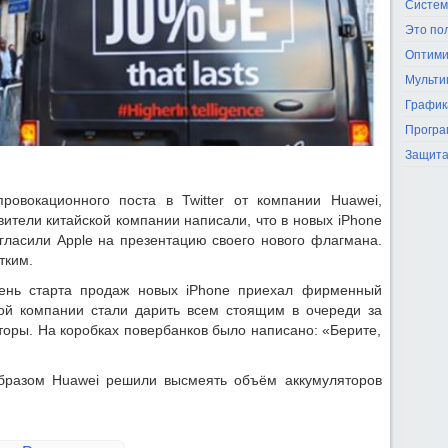
Систем
Это по
Оптими
Мульти
График
Програ
Защита
овокационного поста в Twitter от компании Huawei,
вители китайской компании написали, что в новых iPhone
игласили Apple на презентацию своего нового флагмана.
тким.
ень старта продаж новых iPhone приехал фирменный
кой компании стали дарить всем стоящим в очереди за
торы. На коробках повербанков было написано: «Берите,
образом Huawei решили высмеять объём аккумуляторов