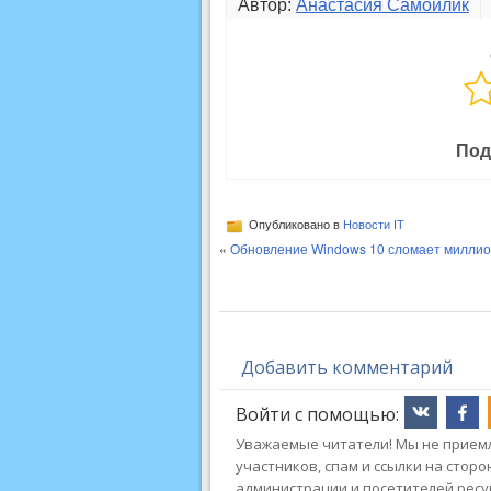
Автор:
Анастасия Самойлик
Под
Опубликовано в
Новости IT
«
Обновление Windows 10 сломает милли
Добавить комментарий
Войти с помощью:
Уважаемые читатели! Мы не приемл
участников, спам и ссылки на стор
администрации и посетителей ресу