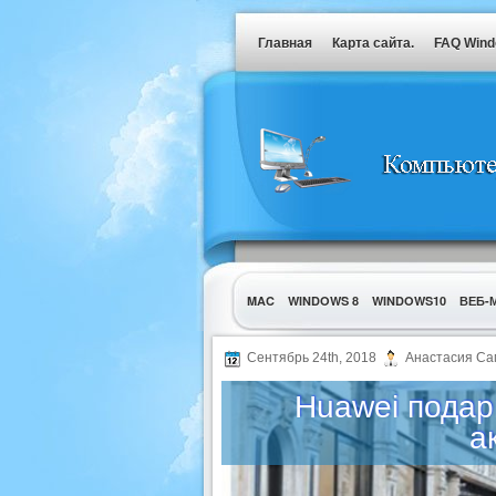
Главная
Карта сайта.
FAQ Win
MAC
WINDOWS 8
WINDOWS10
ВЕБ-
УТИЛИТЫ
Сентябрь 24th, 2018
Анастасия Са
Huawei подар
а