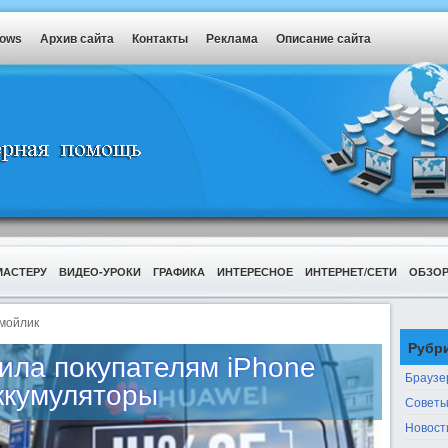
dows
Архив сайта
Контакты
Реклама
Описание сайта
МАСТЕРУ
ВИДЕО-УРОКИ
ГРАФИКА
ИНТЕРЕСНОЕ
ИНТЕРНЕТ/СЕТИ
ОБЗО
мойлик
Рубр
ила покупателям iPhone
Браузе
ккумуляторы
Советы
Новост