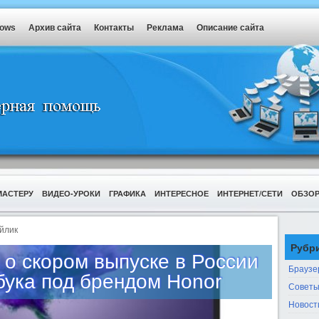
dows
Архив сайта
Контакты
Реклама
Описание сайта
МАСТЕРУ
ВИДЕО-УРОКИ
ГРАФИКА
ИНТЕРЕСНОЕ
ИНТЕРНЕТ/СЕТИ
ОБЗО
йлик
Рубр
 о скором выпуске в России
Браузе
бука под брендом Honor
Советы
Новост