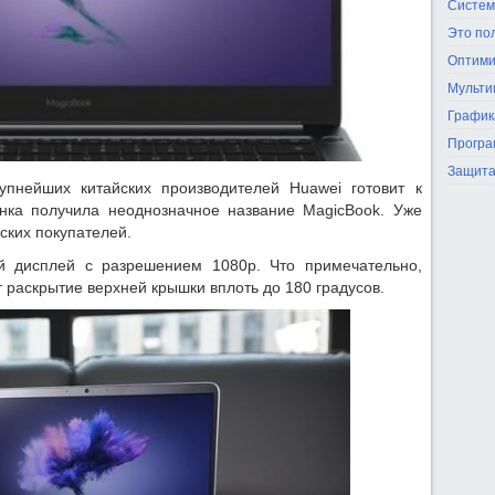
Систем
Это по
Оптими
Мульти
График
Програ
Защита
упнейших китайских производителей Huawei готовит к
инка получила неоднозначное название MagicBook. Уже
ских покупателей.
й дисплей с разрешением 1080р. Что примечательно,
раскрытие верхней крышки вплоть до 180 градусов.