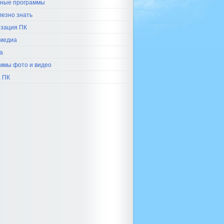
ные программы
лезно знать
зация ПК
медиа
а
ммы фото и видео
 ПК