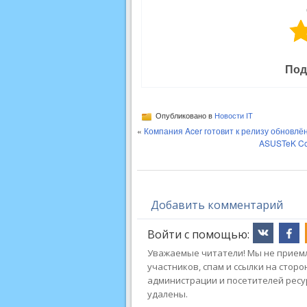
Под
Опубликовано в
Новости IT
«
Компания Acer готовит к релизу обновлё
ASUSTeK Com
Добавить комментарий
Войти с помощью:
Уважаемые читатели! Мы не приемл
участников, спам и ссылки на стор
администрации и посетителей ресу
удалены.