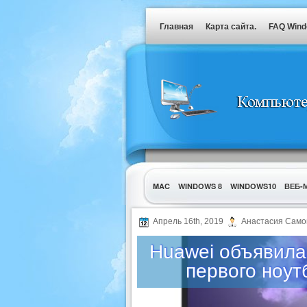
Главная
Карта сайта.
FAQ Win
MAC
WINDOWS 8
WINDOWS10
ВЕБ-
УТИЛИТЫ
Апрель 16th, 2019
Анастасия Само
Huawei объявила
первого ноут