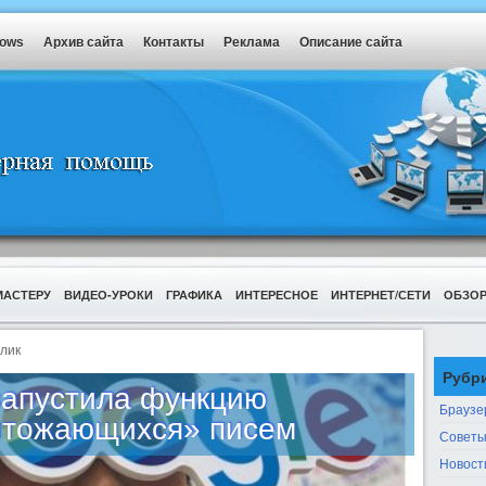
dows
Архив сайта
Контакты
Реклама
Описание сайта
МАСТЕРУ
ВИДЕО-УРОКИ
ГРАФИКА
ИНТЕРЕСНОЕ
ИНТЕРНЕТ/СЕТИ
ОБЗО
лик
Рубр
запустила функцию
Браузе
чтожающихся» писем
Советы
Новост