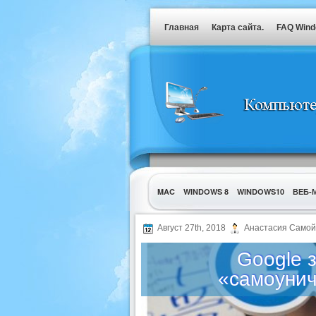
Главная
Карта сайта.
FAQ Win
MAC
WINDOWS 8
WINDOWS10
ВЕБ-
УТИЛИТЫ
Август 27th, 2018
Анастасия Самой
Google 
«самоуни