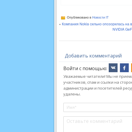
Опубликовано в
Новости IT
«
Компания Nokia сильно опозорилась на в
NVIDIA GeF
Добавить комментарий
Войти с помощью:
Уважаемые читатели! Мы не приемл
участников, спам и ссылки на стор
администрации и посетителей ресу
удалены.