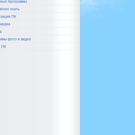
ные программы
лезно знать
зация ПК
медиа
а
ммы фото и видео
 ПК