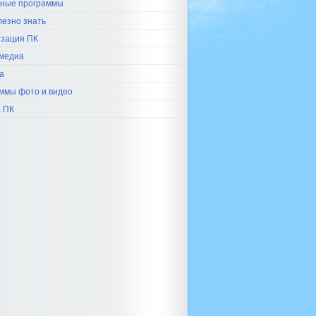
ные программы
лезно знать
зация ПК
медиа
а
ммы фото и видео
 ПК