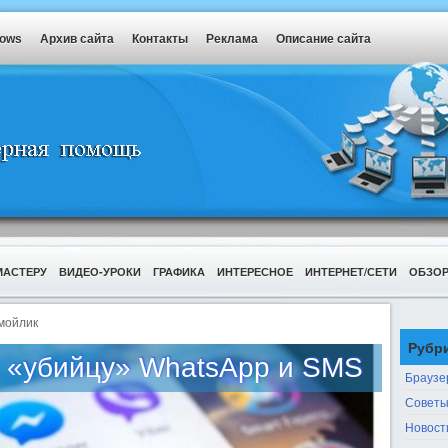
dows
Архив сайта
Контакты
Реклама
Описание сайта
МАСТЕРУ
ВИДЕО-УРОКИ
ГРАФИКА
ИНТЕРЕСНОЕ
ИНТЕРНЕТ/СЕТИ
ОБЗО
мойлик
Рубр
т «убийцу» WhatsApp и SMS
Браузе
Советы
Новост