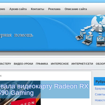
dows
Архив сайта
Контакты
Реклама
Описание сайта
МАСТЕРУ
ВИДЕО-УРОКИ
ГРАФИКА
ИНТЕРЕСНОЕ
ИНТЕРНЕТ/СЕТИ
ОБЗО
к
Рубр
овала видеокарту Radeon RX
Браузе
590 Gaming
Советы
Новост