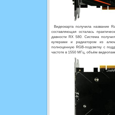
Видеокарта получила название R
составляющая осталась практичес
давности RX 580. Система получи
кулерами и радиатором из алюм
полноценную RGB-подсветку с подд
частоте в 1550 МГц, объём видеопа