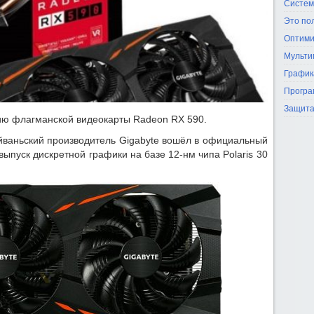
Систем
Это по
Оптими
Мульти
График
Програ
Защита
ию флагманской видеокарты Radeon RX 590.
йваньский производитель Gigabyte вошёл в официальный
ыпуск дискретной графики на базе 12-нм чипа Polaris 30