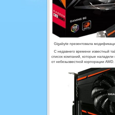
Gigabyte презентовала модификац
С недавнего времени известный та
список компаний, которые наладили в
от небезызвестной корпорации AMD.