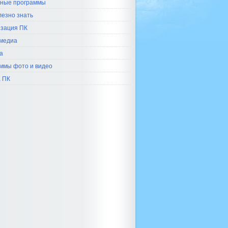
ные программы
лезно знать
зация ПК
медиа
а
ммы фото и видео
 ПК