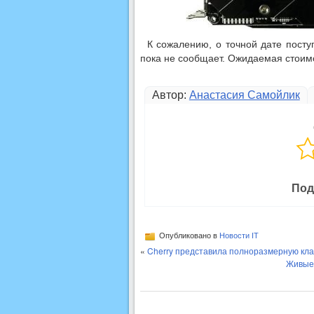
К сожалению, о точной дате пост
пока не сообщает. Ожидаемая стоимо
Автор:
Анастасия Самойлик
Под
Опубликовано в
Новости IT
«
Cherry представила полноразмерную клав
Живые 