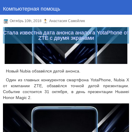
Компьютерная помощь
Октябрь 10th, 2018
Анастасия Самойлик
Стала известна дата анонса аналога YotaPhone от
ZTE с двумя экранами
Новый Nubia обзавёлся датой анонса.
Один из главных конкурентов смартфона YotaPhone, Nubia X
от компании ZTE, обзавёлся точной датой презентации.
Событие состоится 31 октября, в день презентации Huawei
Honor Magic 2.