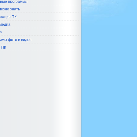
ные программы
лезно знать
зация ПК
медиа
а
ммы фото и видео
 ПК