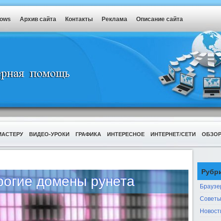
dows
Архив сайта
Контакты
Реклама
Описание сайта
МАСТЕРУ
ВИДЕО-УРОКИ
ГРАФИКА
ИНТЕРЕСНОЕ
ИНТЕРНЕТ/СЕТИ
ОБЗО
Рубр
огие домены рунета
Браузе
Советы
Новост