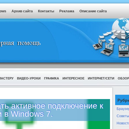
dows
Архив сайта
Контакты
Реклама
Описание сайта
МАСТЕРУ
ВИДЕО-УРОКИ
ГРАФИКА
ИНТЕРЕСНОЕ
ИНТЕРНЕТ/СЕТИ
ОБЗО
Рубр
ть активное подключение к
Браузе
и в Windows 7.
Советы
Новост