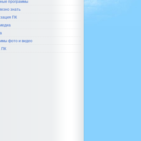
ные программы
лезно знать
зация ПК
медиа
а
ммы фото и видео
 ПК