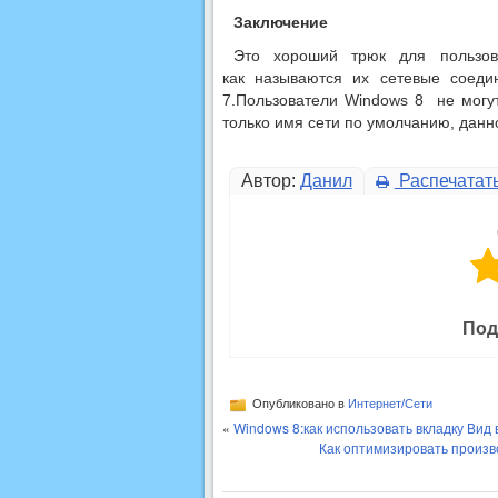
Заключение
Это хороший трюк для пользова
как называются их сетевые соеди
7.Пользователи Windows 8 не могут
только имя сети по умолчанию, дан
Автор:
Данил
Распечатат
Под
Опубликовано в
Интернет/Сети
«
Windows 8:как использовать вкладку Вид в 
Как оптимизировать произв