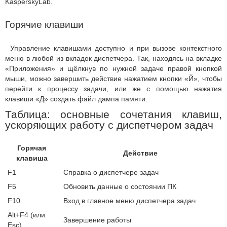
KasperskyLab.
Горячие клавиши
Управление клавишами доступно и при вызове контекстного
меню в любой из вкладок диспетчера. Так, находясь на вкладке
«Приложения» и щёлкнув по нужной задаче правой кнопкой
мыши, можно завершить действие нажатием кнопки «Й», чтобы
перейти к процессу задачи, или же с помощью нажатия
клавиши «Д» создать файл дампа памяти.
Таблица: основные сочетания клавиш,
ускоряющих работу с диспетчером задач
Горячая
Действие
клавиша
F1
Справка о диспетчере задач
F5
Обновить данные о состоянии ПК
F10
Вход в главное меню диспетчера задач
Alt+F4 (или
Завершение работы
Esc)