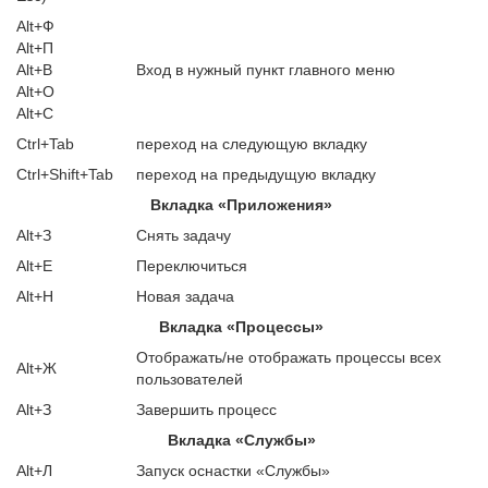
Аlt+Ф
Аlt+П
Аlt+В
Вход в нужный пункт главного меню
Аlt+О
Аlt+С
Ctrl+Tab
переход на следующую вкладку
Ctrl+Shift+Tab
переход на предыдущую вкладку
Вкладка «Приложения»
Аlt+З
Снять задачу
Аlt+E
Переключиться
Аlt+H
Новая задача
Вкладка «Процессы»
Отображать/не отображать процессы всех
Аlt+Ж
пользователей
Аlt+З
Завершить процесс
Вкладка «Службы»
Аlt+Л
Запуск оснастки «Службы»