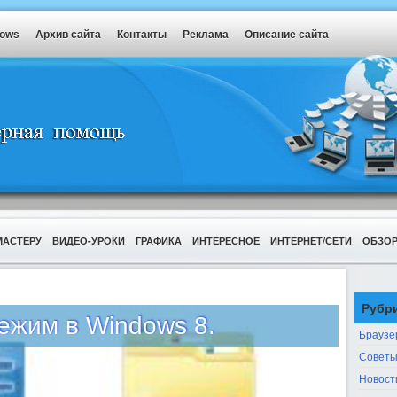
dows
Архив сайта
Контакты
Реклама
Описание сайта
МАСТЕРУ
ВИДЕО-УРОКИ
ГРАФИКА
ИНТЕРЕСНОЕ
ИНТЕРНЕТ/СЕТИ
ОБЗО
Рубр
ежим в Windows 8.
Браузе
Советы
Новост