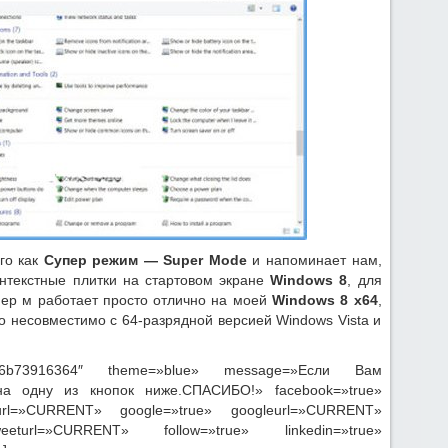
го как
Супер режим —
Super Mode
и напоминает нам,
нтекстные плитки на стартовом экране
Windows 8
, для
ер м работает просто отлично на моей
Windows 8 x64
,
то несовместимо с 64-разрядной версией Windows Vista и
41d96b73916364″ theme=»blue» message=»Если Вам
на одну из кнопок ниже.СПАСИБО!» facebook=»true»
url=»CURRENT» google=»true» googleurl=»CURRENT»
eturl=»CURRENT» follow=»true» linkedin=»true»