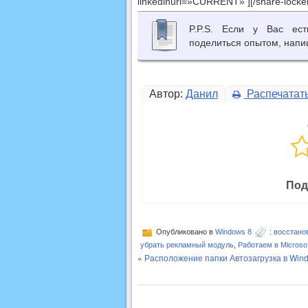
linkedinurl=»CURRENT» ][/share-locker
P.P.S. Если у Вас ес
поделиться опытом, напи
Автор:
Данил
Распечатат
Под
Опубликовано в
Windows 8
:
восстано
убрать рекламный модуль
,
Работаем в Microsof
«
Расположение папки Автозагрузка в Wind