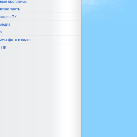
ные программы
лезно знать
зация ПК
медиа
а
ммы фото и видео
 ПК