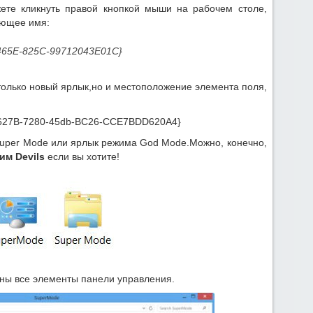
ете кликнуть правой кнопкой мыши на рабочем столе,
ующее имя:
465E-825C-99712043E01C}
только новый ярлык,но и местоположение элемента поля,
90C627B-7280-45db-BC26-CCE7BDD620A4}
 Super Mode или ярлык режима God Mode.
Можно, конечно,
им Devils
если вы хотите!
ены все элементы панели управления.