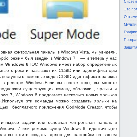
Систем
Это по
Оптими
Мульти
График
Програ
Защита
новная контрольная панель
в Windows Vista, мы увидели,
турбо режим
был введён в
Windows 7
— и теперь у нас
м Windows 8
!ОС Windows имеет набор определенных
ьные строки и называют их CLSID или идентификаторы
ть доступны с помощью кодов CLSID идентификатора,окна
 в реестре Windows.
Если вы знаете коды, вы можете
поддержки существующих команд оболочки
,
ярлыки и
dows 7,
Windows 8 предлагает несколько новых ярлыков
о
.
Используя эти команды можно создавать ярлыки на
мощью
бесплатного приложения GodMode Creator
, чтобы
тичны,все задачи или основная контрольная панель в
Windows 7 или режиме супер Windows 8, идентичны,но
сли вы хотите создать ярлык для настройки на вашем