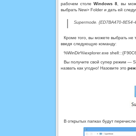
рабочем столе
Windows 8
, вы мож
выбрать New> Folder и дать ей след
Supermode. {ED7BA470-8E54-
Кроме того, вы можете выбрать не 
введя следующую команду:
%WinDir%\explorer.exe shell:::{F
Вы получите свой супер ​​режим —
назвать как угодно!
Назовите это
реж
В открытых папках будут перечисл