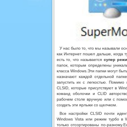
У нас было то, что мы называли
ос
как Интернет
пошел дальше, когда 
есть то, что называется
супер
режи
папок, которым определены уникал
класса Windows.
Эти папки могут бы
назначают каждой отдельной папке
запустить их с легкостью.
Помимо
CLSID
, которые присутствуют в Win
команд оболочки и CLID авторств
рабочем столе вручную или с по
создать эти ярлыки со щелчком.
Все настройки CLSID почти иден
Windows Vista или режим турбо в 
только отсортированы по-разному.
Е