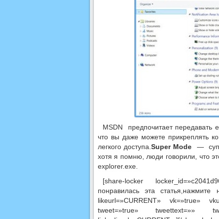
MSDN
предпочитает передавать е
что вы даже можете прикреплять ко
легкого доступа.
Super Mode
—
суп
хотя я помню, люди говорили, что э
explorer.exe.
[share-locker locker_id=»c20
понравилась эта статья,нажмите 
likeurl=»CURRENT» vk=»true» vk
tweet=»true» tweettext=»» twe