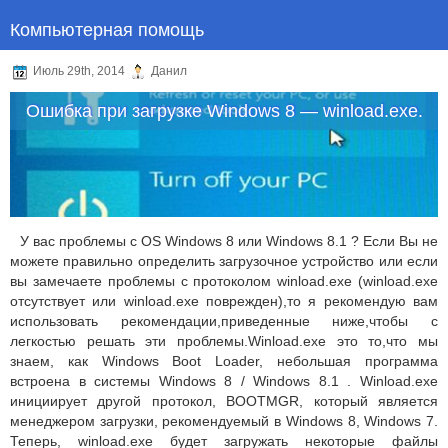
Компьютерная помощь
Июль 29th, 2014
Данил
Ошибка при загрузке Windows 8 — winload.exe.
У вас проблемы с OS Windows 8 или Windows 8.1 ? Если Вы не
можете правильно определить загрузочное устройство или если
вы замечаете проблемы с протоколом winload.exe (winload.exe
отсутствует или winload.exe поврежден),то я рекомендую вам
использовать рекомендации,приведенные ниже,чтобы с
легкостью решать эти проблемы.Winload.exe это то,что мы
знаем, как Windows Boot Loader, небольшая программа
встроена в системы Windows 8 / Windows 8.1 . Winload.exe
инициирует другой протокол, BOOTMGR, который является
менеджером загрузки, рекомендуемый в Windows 8, Windows 7.
Теперь, winload.exe будет загружать некоторые файлы