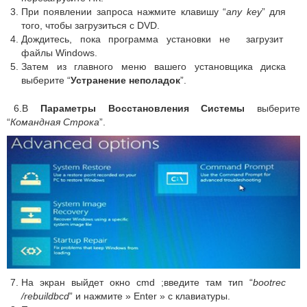
При появлении запроса нажмите клавишу “
any key
” для
того, чтобы загрузиться с DVD.
Дождитесь, пока программа установки не загрузит
файлы Windows.
Затем из главного меню вашего установщика диска
выберите “
Устранение неполадок
”.
6.В
Параметры Восстановления Системы
выберите
“
Командная Строка
”.
На экран выйдет окно cmd ;введите там тип “
bootrec
/rebuildbcd
” и нажмите » Enter » с клавиатуры.