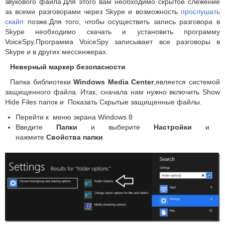
звукового файла.Для этого вам необходимо скрытое слежение
за всеми разговорами через Skype и возможность
прослушать
скайп
позже.Для того, чтобы осуществить запись разговора в
Skype необходимо скачать и установить программу
VoiceSpy.Программа VoiceSpy записывает все разговоры в
Skype и в других мессенжерах.
Неверный маркер безопасности
Папка библиотеки
Windows Media Center
,является системой
защищенного файла.
Итак, сначала нам нужно включить Show
Hide Files папок и Показать Скрытые защищенные файлы.
Перейти к меню экрана Windows 8
Введите
П
апки
и выберите
Настройки
и
нажмите
Свойства папки