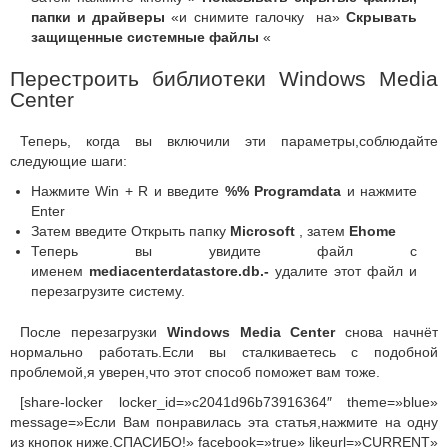
папки и драйверы
«и снимите галочку на»
Скрывать
защищенные системные файлы
«
Перестроить библиотеки Windows Media
Center
Теперь, когда вы включили эти параметры,соблюдайте
следующие шаги:
Нажмите Win + R и введите
%% Programdata
и нажмите
Enter
Затем введите Открыть папку
Microsoft
, затем
Ehome
Теперь вы увидите файл с
именем
mediacenterdatastore
.db
.-
удалите этот файл и
перезагрузите систему.
После перезагрузки
Windows Media Center
снова начнёт
нормально работать.Е
сли вы сталкиваетесь с подобной
проблемой,я уверен,что этот способ поможет вам тоже.
[share-locker locker_id=»c2041d96b73916364″ theme=»blue»
message=»Если Вам понравилась эта статья,нажмите на одну
из кнопок ниже.СПАСИБО!» facebook=»true» likeurl=»CURRENT»