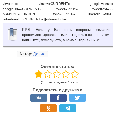
vk=»true» vkurl=»CURRENT» google=»true»
googleurl=»CURRENT» tweet=»true» tweettext=»»
tweeturl=»CURRENT» follow=»true» linkedin=»true»
linkedinurl=»CURRENT» ][/share-locker]
P.P.S. Если у Вас есть вопросы, желание
прокомментировать или поделиться опытом,
напишите, пожалуйста, в комментариях ниже.
Автор:
Данил
Оцените статью:
(1 голос, среднее: 1 из 5)
Поделитесь с друзьями!