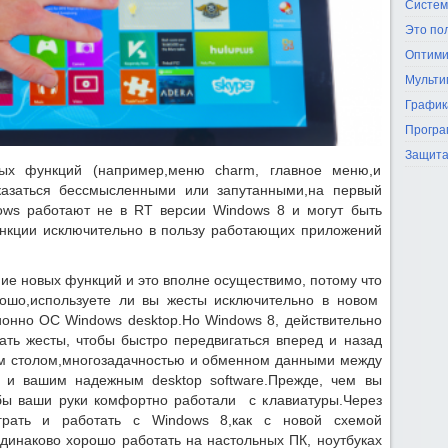
Систем
Это по
Оптими
Мульти
График
Програ
Защита
ых функций (например,меню charm, главное меню,и
оказаться бессмысленными или запутанными,на первый
ows работают не в RT версии Windows 8 и могут быть
ункции исключительно в пользу работающих приложений
е новых функций и это вполне осуществимо, потому что
рошо,используете ли вы жесты исключительно в новом
онно ОС Windows desktop.Но Windows 8, действительно
вать жесты, чтобы быстро передвигаться вперед и назад
м столом,многозадачностью и обменном данными между
и вашим надежным desktop software.Прежде, чем вы
обы ваши руки комфортно работали с клавиатуры.Через
играть и работать с Windows 8,как с новой схемой
одинаково хорошо работать на настольных ПК, ноутбуках