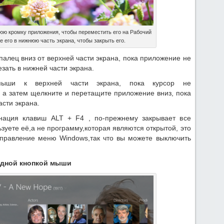
юю кромку приложения, чтобы переместить его на Рабочий
е его в нижнюю часть экрана, чтобы закрыть его.
алец вниз от верхней части экрана, пока приложение не
зать в нижней части экрана.
ыши к верхней части экрана, пока курсор не
, а затем щелкните и перетащите приложение вниз, пока
асти экрана.
нация клавиш ALT + F4 , по-прежнему закрывает все
зуете её,а не программу,которая являются открытой, это
управление меню Windows,так что вы можете выключить
одной кнопкой мыши