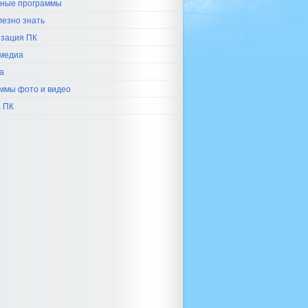
ные программы
лезно знать
зация ПК
медиа
а
ммы фото и видео
 ПК