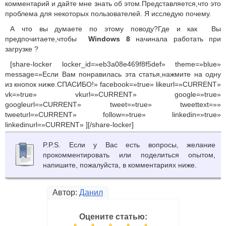
комментарий и дайте мне знать об этом.Представляется,что это
проблема для некоторых пользователей. Я исследую почему.
А что вы думаете по этому поводу?
Где и как Вы
предпочитаете,чтобы
Windows 8
начинала работать при
загрузке ?
[share-locker locker_id=»eb3a08e469f8f5def» theme=»blue»
message=»Если Вам понравилась эта статья,нажмите на одну
из кнопок ниже.СПАСИБО!» facebook=»true» likeurl=»CURRENT»
vk=»true» vkurl=»CURRENT» google=»true»
googleurl=»CURRENT» tweet=»true» tweettext=»»
tweeturl=»CURRENT» follow=»true» linkedin=»true»
linkedinurl=»CURRENT» ][/share-locker]
P.P.S. Если у Вас есть вопросы, желание
прокомментировать или поделиться опытом,
напишите, пожалуйста, в комментариях ниже.
Автор:
Данил
Оцените статью: