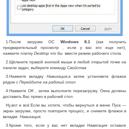
1.
После загрузки ОС
Windows 8.1
(
как получить
предварительный просмотр
, если у вас его еще нет),
нажмите плитку
Desktop
что бы
ввести режим рабочего стола.
2.
Щёлкните правой кнопкой мыши в любой открытой точке на
панели задач, выберите команду
Свойства
.
3.
Нажмите вкладку
Навигация
,а затем установите флажок
рядом с
Перейдите на рабочий стол
.
4.
Нажмите
OK
, затем выполните перезагрузку.
Окна должны
доставить Вас прямо в рабочий стол.
Ну,вот и всё.
Если вы хотите, чтобы вернуться в меню Пуск —
экран загрузки, просто повторите процесс, и снимите флажок в
вкладке
Навигация.
3.
Кроме того, если у вас нет вкладки Навигация оставьте