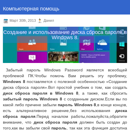
Компьютерная помощь
Март 30th, 2013
Данил
Создание и использование диска сброса пароля в
Windows 8.
Забытый пароль Windows Password является всеобщей
проблемой ПК.Чтобы помочь Вам решить эту проблему,
Windows 8
поставляется с полезной особенностью «Создание
диска сброса пароля».Вот простой учебник о том, как создать
диск сброса пароля в Windows 8
, а также, как сбросить
забытый пароль Windows 8
с созданным диском.Если вы по
какой либо причине забыли
пароль Windows 8
,в конце концов,
есть альтернативное решение,без использования
диска
сброса пароля
.Перед началом работы,пожалуйста,обратите
внимание, что
диск сброса пароля
должен быть создан до
того,как вы забыли свой
пароль
, так как эта функция доступна