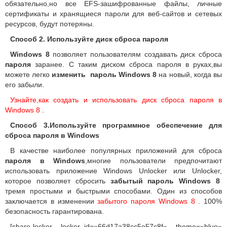
обязательно,но все EFS-зашифрованные файлы, личные
сертификаты и хранящиеся пароли для веб-сайтов и сетевых
ресурсов, будут потеряны.
Способ 2.
Используйте диск сброса пароля
Windows 8
позволяет пользователям создавать диск сброса
пароля
заранее.
С таким диском сброса пароля в руках,вы
можете легко
изменить пароль Windows 8
на новый, когда вы
его забыли.
Узнайте,как создать и использовать диск сброса пароля в
Windows 8
.
Способ 3.
Используйте
программное обеспечение
для
сброса пароля в Windows
В качестве наиболее популярных приложений для сброса
пароля в Windows
,многие пользователи предпочитают
использовать приложение Windows Unlocker или Unlocker,
которое позволяет сбросить
забытый пароль Windows 8
тремя простыми и быстрыми способами.
Один из способов
заключается в изменении
забытого пароля Windows 8
.
100%
безопасность гарантирована.
[share-locker locker_id=»66d17a38cc5e57c8f» theme=»blue»