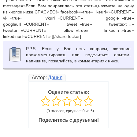
message=»Если Вам понравилась эта статья,нажмите на одну
из кнопок ниже.СПАСИБО!» facebook=»true» likeurl=»CURRENT»
vk=»true» vkurl=»CURRENT» google=»true»
googleurl=»CURRENT» tweet=»true» tweettext=»»
tweeturl=»CURRENT» follow=»true» linkedin=»true»
linkedinurl=»CURRENT» ][/share-locker]
P.P.S. Если у Вас есть вопросы, желание
прокомментировать или поделиться опытом,
напишите, пожалуйста, в комментариях ниже.
Автор:
Данил
Оцените статью:
(0 голосов, среднее: 0 из 5)
Поделитесь с друзьями!