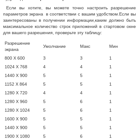
Если вы хотите, вы можете точно настроить разрешение
параметров экрана в соответствии с вашим удобством.
Если вы
заинтересованы в получении информации,каким должно быть
максимальное количество строк приложений в стартовом окне
для вашего разрешения, проверьте эту таблицу:
Разрешение
Умолчание
Макс
Мин
экрана
800 X 600
3
3
1
1024 X 768
4
4
1
1440 X 900
5
5
1
1152 X 864
5
5
1
1280 X 720
4
4
1
1280 X 960
5
6
1
1280 X 1024
5
6
1
1600 X 900
5
5
1
1440 X 900
5
5
1
1900 X 1080
5
6
1