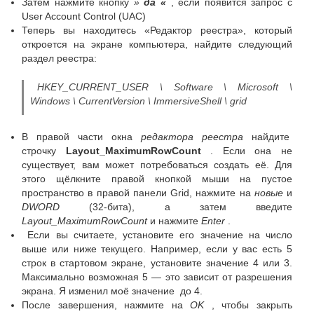
Затем нажмите кнопку
»
да «
, если появится запрос с
User Account Control (UAC)
Теперь вы находитесь «Редактор реестра», который
откроется на экране компьютера, найдите следующий
раздел реестра:
HKEY_CURRENT_USER \ Software \ Microsoft \
Windows \ CurrentVersion \ ImmersiveShell \ grid
В правой части окна
редактора реестра
найдите
строчку
Layout_MaximumRowCount
.
Если она не
существует, вам может потребоваться создать её.
Для
этого щёлкните правой кнопкой мыши на пустое
пространство в правой панели Grid, нажмите на
новые
и
DWORD
(32-бита), а затем введите
Layout_MaximumRowCount
и нажмите
Enter
.
Если вы считаете, установите его значение на число
выше или ниже текущего.
Например, если у вас есть 5
строк в стартовом экране, установите значение 4 или 3.
Максимально возможная 5 — это зависит от разрешения
экрана.
Я изменил моё значение до 4.
После завершения, нажмите на
OK
, чтобы закрыть