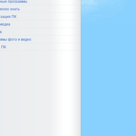
ные программы
лезно знать
зация ПК
медиа
а
ммы фото и видео
 ПК