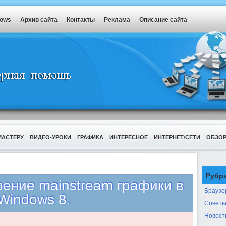
dows
Архив сайта
Контакты
Реклама
Описание сайта
МАСТЕРУ
ВИДЕО-УРОКИ
ГРАФИКА
ИНТЕРЕСНОЕ
ИНТЕРНЕТ/СЕТИ
ОБЗО
Рубр
рение mainstream графики в
Браузе
Windows 8.
Советы
Новост