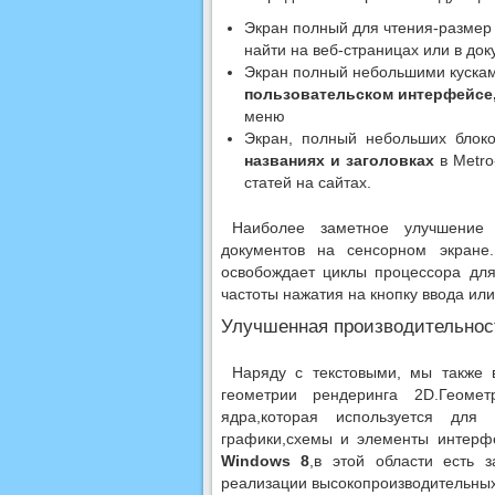
Экран полный для чтения-размер
найти на веб-страницах или в до
Экран полный небольшими кусками
пользовательском интерфейсе
меню
Экран, полный небольших блоко
названиях и заголовках
в Metro
статей на сайтах.
Наиболее заметное улучшение 
документов на сенсорном экране
освобождает циклы процессора для 
частоты нажатия на кнопку ввода ил
Улучшенная производительнос
Наряду с текстовыми, мы также 
геометрии рендеринга 2D.Геоме
ядра,которая используется для
графики,схемы и элементы интерфе
Windows 8
,в этой области есть 
реализации высокопроизводительны