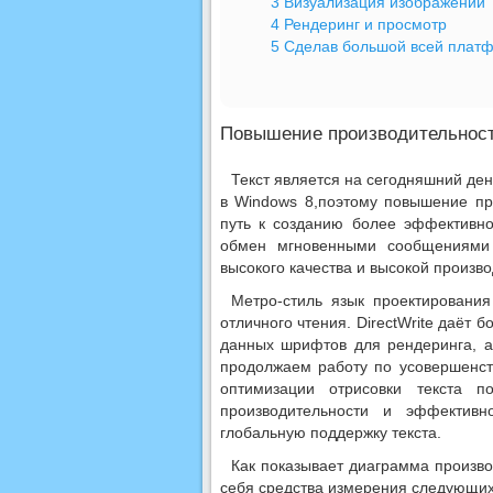
3
Визуализация изображений
4
Рендеринг и просмотр
5
Сделав большой всей плат
Повышение производительност
Текст является на сегодняшний де
в Windows 8,поэтому повышение про
путь к созданию более эффективно
обмен мгновенными сообщениями
высокого качества и высокой произв
Метро-стиль язык проектировани
отличного чтения. DirectWrite даёт 
данных шрифтов для рендеринга, а
продолжаем работу по усовершенст
оптимизации отрисовки текста 
производительности и эффективн
глобальную поддержку текста.
Как показывает диаграмма произво
себя средства измерения следующих