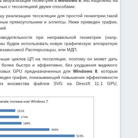
ь визуализации геометрии в
Windows 8
, мы нацелены на
ных с тесселяцией двумя способами.
шу реализацию тесселяции для простой геометрии,такой
енные прямоугольники и эллипсы. Ниже приведен график,
ий.
зводительности при неправильной геометрии (напр.
 мы будем использовать новую графическую аппаратную
езависимой Растеризации,
или МДП.
еньше циклов ЦП на тесселяции, поэтому он может дать
 более быстро и эффективно, без ухудшения видимого
 новых GPU предназначенных для
Windows 8
, которые
иведен график, показывающий повышение эффективности
ии из множества файлов SVG на DirectX 11.1 GPU,