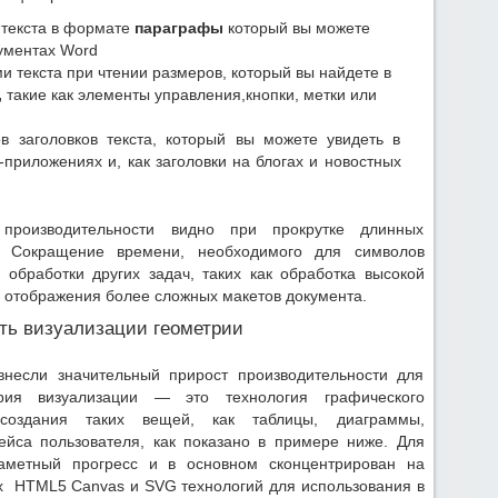
 текста в формате
параграфы
который вы можете
кументах Word
 текста при чтении размеров, который вы найдете в
,
такие как элементы управления,кнопки, метки или
в заголовков текста, который вы можете увидеть в
-приложениях и, как заголовки на блогах и новостных
производительности видно при прокрутке длинных
. Сокращение времени, необходимого для символов
обработки других задач, таких как обработка высокой
и отображения более сложных макетов документа.
ть визуализации геометрии
внесли значительный прирост производительности для
трия визуализации — это технология графического
 создания таких вещей, как таблицы, диаграммы,
йса пользователя, как показано в примере ниже. Для
заметный прогресс и в основном сконцентрирован на
х HTML5 Canvas и SVG технологий для использования в