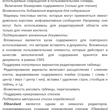
используемые сокращения в пользовательский словарь.
· Включение блокировки содержимого (только для чтения)
Возможность добавления маркеров для содержания:
·Маркеры текстовых меток, которые могут применяться имеют
довольно короткие, информативные сообщения .Например, они
могут быть использованы для редактируемой области или
только для чтения контента.
Поддерживает вложенные документы:
·Вложенных являются куски содержимого для повторного
использования, что авторам вставлять в документы. Вложенных
в основном пользовательские элементы, которые действуют в
качестве заполнителей для содержания хранятся вне
документа, в рамках CMS.
Поддержка популярных вариантов редактирования таблицы:
·Редактирование варианты включают расщепление / слияние
клеток, выравнивание содержимого ячейки (справа / слева /
центр / верх / центр / низ), вставка / удаление строк, столбцов и
таблиц, и т.д.
·Возможность рисовать таблицы, перетаскивать
·Поддержка нумерованных списков
Поддержка авторинга списка определений:
·
XStandard
является одним из немногих редакторов,
поддерживающих создание определения списков. XStandard