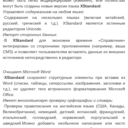
может быть легко модифицирован (изменён), или полностью
могут быть созданы новые версии языка
XStandard
.
Управляет содержанием на любом языке:
·Содержания на нескольких языках (включая китайский,
русский, греческий и т.д.). XStandard является истинным
редактором Unicode.
Импорт сторонних данных:
·В
XStandard
для экономии времени «Справочник»
интегрирован со сторонними приложениями (например, ваша
CMS) и позволяет пользователям вставлять данные из внешних
источников непосредственно в редакторе.
Очищает Microsoft Word:
·
XStandard
сохраняет структурные элементы при вставке из
Word (списки, таблицы, гиперссылки, изображения, заголовки и
т.д.), но удаляет теги встроенного форматирвоания Microsoft
Office.
Имеет многоязыковую проверку орфографии и словарь:
·Проверка правописания на английском языке (США, Канады,
Великобритании), немецкий, датский, испанский, французский,
итальянский, голландский, норвежский, португальский и
шведский.Можно добавить необычное написание или часто