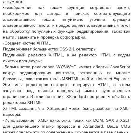
документе:
•»изображения как текст» функция сокращает время,
необходимое для автора в поисках соответствующего
альтернативного текста, интуитивно уточняет функции
альтернативного текста, и предоставляет альтернативный текст
на обработку популярных функций редактирования, таких как
найти / заменить и проверка орфографии.
·Создает чистую XHTML
Поддерживает большинство CSS 2.1 селекторы
Подлинный редактор XHTML, а не редактор HTML с кодом
очистки процедуры:
·Большинство редакторов WYSIWYG имеют обертки JavaScript
вокруг редактирования контроля, встроенных во многие
браузеры, такие как контроль MSHTML, найти в Internet Explorer.
Эти типы редакторов (которые генерируют HTML, а затем
запускают код очистки процедуры) имеют существенные
ограничения. В отличие от них, XStandard построен чтобы быть
редактором XHTML.
XHTML созданный в XStandard может быть разобран на XML-
парсеры:
·Использование XML-технологий, таких как DOM, SAX и XSLT
для дальнейшего markp процесса в XStandard. Ваша CMS
может сделать это до содержания и сохраняется в базе данных.