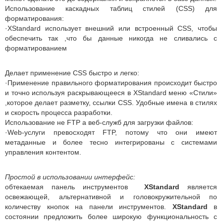
Использование каскадных таблиц стилей (CSS) для
форматирования:
·XStandard использует внешний или встроенный CSS, чтобы
обеспечить так ,что бы данные никогда не сливались с
форматированием
Делает применение CSS быстро и легко:
·Применение правильного форматирования происходит быстро
и точно используя раскрывающееся в XStandard меню «Стили»
,которое делает разметку, ссылки CSS. Удобные имена в стилях
и скорость процесса разработки.
Использование не FTP а веб-служб для загрузки файлов:
·Web-услуги превосходят FTP, потому что они имеют
метаданные и более тесно интегрированы с системами
управления контентом.
Простой в использовании интерфейс:
обтекаемая панель инструментов
XStandard
является
освежающей, альтернативной и головокружительной по
количеству кнопок на панели инструментов.
XStandard
в
состоянии предложить более широкую функциональность с