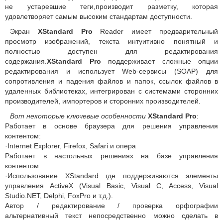
не устаревшие теги,производит разметку, которая
удовлетворяет самым высоким стандартам доступности.
Экран
XStandard Pro
Reader имеет предварительный
просмотр изображений, текста интуитивно понятный и
полностью доступен для редактирования
содержания.
XStandard Pro
поддерживает сложные опции
редактирования и использует Web-сервисы (SOAP) для
сопротивления и падения файлов и папок, ссылок файлов в
удаленных библиотеках, интегрирован с системами сторонних
производителей, импортеров и сторонних производителей.
Вот некоторые ключевые особенности
XStandard Pro
:
Работает в основе браузера для решения управления
контентом:
·Internet Explorer, Firefox, Safari и опера
Работает в настольных решениях на базе управления
контентом:
·Использование XStandard где поддерживаются элементы
управления ActiveX (Visual Basic, Visual C, Access, Visual
Studio.NET, Delphi, FoxPro и т.д.).
Автор / редактирование / проверка орфографии
альтернативный текст непосредственно можно сделать в