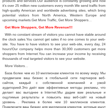
products and services.Our audience is constantly growing and now
it’s over 25 million new customers every month.We send traffic from
high-quality American and worldwide advertising sites, which bring
potential visitors from North America, Western Europe and
upcoming markets.Get More Traffic, Get More Shoppers…
Get More Shoppers, Get More Revenue!!!
With no constant stream of visitors you cannot have stable around
the clock sales.You cannot get sales if no one comes to your web-
site. You have to have visitors to see your web-site, every day, 24
hours!Our company helps more than 30,000 customers get more
shoppers from Internet.You can increase your income by receiving
thousands of real targeted visitors to see your website.
More Visitors…
База более чем из 10 миллионам клиентов по всему миру. Мы
продвигаем ваш бизнес в глобальной сети партнеров веб-
сайтов, каждый с собственной компанией и узкой
аудиторией.Это даёт вам эффективные методы рекламы, что
делает вас выгоднее в Internet.Мы дадим вам реальные и
ощутимые результаты и повысить ваш веб-сайт на новый
уровень . Реклама в более чем 10 миллионов клиентов.
Подключите ваш бизнес для миллионов клиентов, которые ищут