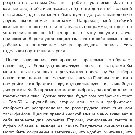
результатов анализа.Она не требует установки Java на
компьютере, чтобы использовать её,но это делает её полезной
в системах, где вам может быть нужен допуск к выполнению
других исполняемых программ. Например, мой рабочий
компьютер не позволяет мне запускать программы, которые не
устанавливаются по I/T group, но я могу запустить Java-
приложения.Версия установщика включает в себя возможность
добавить в контекстное меню проводника запись. Есть
отдельная портативная версия.
После завершения сканирования программа отображает
папки, вид и большую,графическую панель с вкладками.Вы
можете двигаться вниз в результатах поиска путём выбора
папки или нажав на элементы рисунка.Графическое окно
настройки отображает круговую,кольцевую и линейную
диаграммы. Файл просмотра можно выбрать для отображения в
графическом окне. Другие вкладки, будут вам отображать текст
» Топ-50 » крупнейших, старых или новых,и графическое
отображение распределения по размеру,дате изменения или
типы файлов. Щелчок правой кнопкой мыши меню включает в
себя варианты для открытия Explorer, копирования текста в
буфер обмена и вывода на печать.Результаты сканирования
могут быть сохранены и загружены, что удобно, учитывая, что