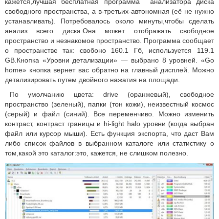
кажется,лучшая бесплатная программа анализатора диска
свободного пространства, а в-третьих-автономная (её не нужно
устанавливать). Потребовалось около минуты,чтобы сделать
анализ всего диска.Она может отображать свободное
пространство и незнакомое пространство. Программа сообщает
о пространстве так: свобоно 160.1 Гб, используется 119.1
GB.Кнопка «Уровни детализации» — выбрано 8 уровней. «Go
home» кнопка вернет вас обратно на главный дисплей. Можно
детализировать путем двойного нажатия на площади.
По умолчанию цвета: drive (оранжевый), свободное
пространство (зеленый), папки (тон кожи), неизвестный космос
(серый) и файл (синий). Все переменчиво. Можно изменить
контраст, контраст границы и hi-light halo уровни (когда выбран
файл или курсор мыши). Есть функция экспорта, что даст Вам
либо список файлов в выбранном каталоге или статистику о
том,какой это каталог:это, кажется, не слишком полезно.