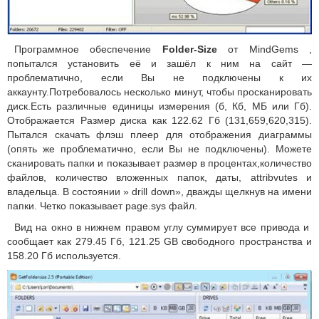
Программное обеспечение
Folder-Size
от MindGems ,
попытался установить её и зашёл к ним на сайт —
проблематично, если Вы не подключены к их
аккаунту.Потребовалось несколько минут, чтобы просканировать
диск.Есть различные единицы измерения (б, Кб, МБ или Гб).
Отображается Размер диска как 122.62 Гб (131,659,620,315).
Пытался скачать флэш плеер для отображения диаграммы
(опять же проблематично, если Вы не подключены). Можете
сканировать папки и показывает размер в процентах,количество
файлов, количество вложенных папок, даты, attribvutes и
владельца. В состоянии » drill down», дважды щелкнув на имени
папки. Четко показывает page.sys файл.
Вид на окно в нижнем правом углу суммирует все привода и
сообщает как 279.45 Гб, 121.25 GB свободного пространства и
158.20 Гб используется.