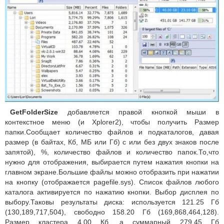
GetFolderSize
добавляется правой кнопкой мыши в
контекстное меню (и Xplorer2), чтобы получить Размер
папки.Сообщает количество файлов и подкаталогов, давая
размер (в байтах, Кб, МБ или Гб) с или без двух знаков после
запятой), %, количество файлов и количество папок.То,что
нужно для отображения, выбирается путем нажатия кнопки на
главном экране.Большие файлы можно отобразить при нажатии
на кнопку (отображается pagefile.sys). Список файлов любого
каталога активируется по нажатию кнопки. Выбор дисплея по
выбору.Таковы результаты диска: используется 121.25 Гб
(130,189,717,504), свободно 158.20 Гб (169,868,464,128).
Размер кластера 4.00 Кб, а суммарный 279.45 Гб