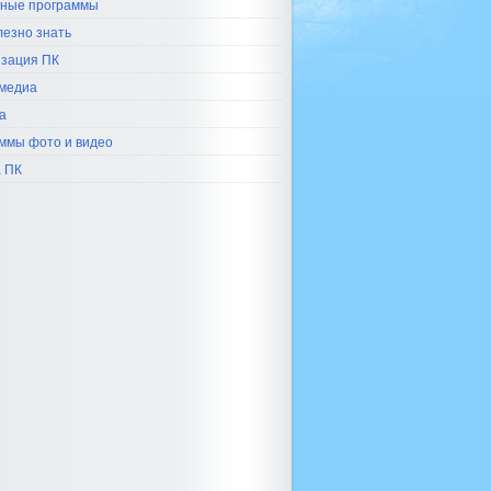
ные программы
лезно знать
зация ПК
медиа
а
ммы фото и видео
 ПК