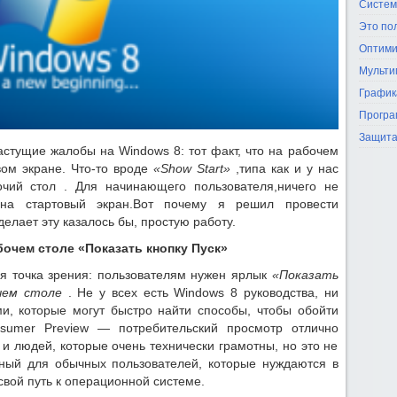
Систем
Это по
Оптими
Мульти
График
Програ
Защита
астущие жалобы на Windows 8: тот факт, что на рабочем
вом экране. Что-то вроде
«Show Start»
,типа как и у нас
чий стол . Для начинающего пользователя,ничего не
 на стартовый экран.Вот почему я решил провести
делает эту казалось бы, простую работу.
очем столе «Показать кнопку Пуск»
ая точка зрения: пользователям нужен ярлык
«Показать
чем столе
. Не у всех есть Windows 8 руководства, ни
и, которые могут быстро найти способы, чтобы обойти
sumer Preview — потребительский просмотр отлично
 и людей, которые очень технически грамотны, но это не
ный для обычных пользователей, которые нуждаются в
вой ​​путь к операционной системе.