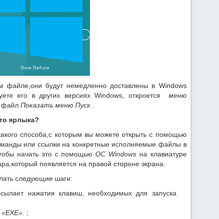
м файле,они будут немедленно доставлены в Windows
зуете его в других версиях Windows, откроется
меню
е файл
Показать меню Пуск
.
то ярлыка?
какого способа,с которым вы можете открыть с помощью
манды или ссылки на конкретные исполняемые файлы в
чтобы начать это с помощью
ОС Windows
на клавиатуре
а,который появляется на правой стороне экрана.
лать следующие шаги:
сылает нажатия клавиш, необходимых для запуска
а
«EXE».
;