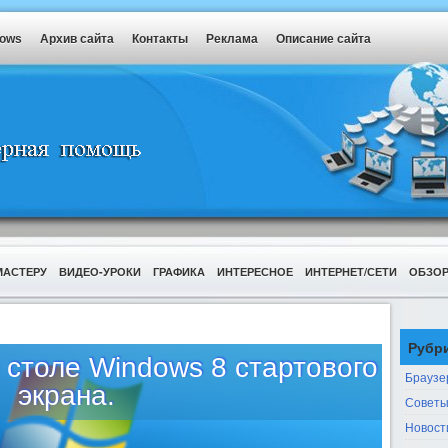
dows
Архив сайта
Контакты
Реклама
Описание сайта
МАСТЕРУ
ВИДЕО-УРОКИ
ГРАФИКА
ИНТЕРЕСНОЕ
ИНТЕРНЕТ/СЕТИ
ОБЗО
Рубр
 столе Windows 8 стартового
Браузе
экрана.
Советы
Новост