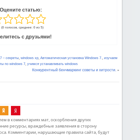
Оцените статью:
(0 голосов, среднее: 0 из 5)
елитесь с друзьями!
7 – секреты
,
windows xp
,
Автоматическая установка Windows 7.
,
изучаем
ты по windows 7
,
учимся устанавливать windows
Конкурентный бенчмаркинг советы и хитрости.
»
ем в комментариях мат, оскорбления других
онние ресурсы, враждебные заявления в сторону
рса. Комментарии, нарушающие правила сайта, будут