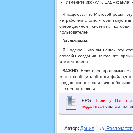
Измените иконку
«. EXE»
файла ,н
Я надеюсь, что Microsoft решит эт
на рабочем столе, чтобы запустить
операционной системы, которая
пользователей.
Заключение
Я надеюсь, что вы нашли эту ста
способы создания такого же ярлы
комментариев .
ВАЖНО:
Некоторое программное об
может сообщить об этом файле,что 
вредоносного кода и ничего больше,
— ложная тревога.
P.P.S.
Если у Вас ест
поделиться
опытом, напиш
Автор:
Данил
Распечатат