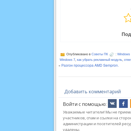
Под
Опубликовано в
Советы ПК
:
Windows 
Windows 7
,
как убрать рекламный модуль
,
отве
«
Разгон процессора AMD Sempron.
Добавить комментарий
Войти с помощью:
Уважаемые читатели! Мы не приемл
участников, спам и ссылки на стор
администрации и посетителей ресу
удалены.