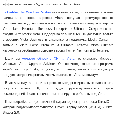
эффективно на него будет поставить Home Basic.
«Certified for Windows Vista»
указывает на то, что «железо» может
работать с любой версией Vista, получая преимущество от
графических и других возможностей, которые сопровождают версии
Vista Home Premium, Business, Enterprise и Ultimate. Сюда, конечно,
входит интерфейс Aero. Поддержка планшетных ПК доступна только
в версиях Vista Business и Enterprise, а поддержка Media Center —
только в Vista Home Premium и Ultimate. Кстати, Vista Ultimate
является своеобразной смесью версий Home Premium и Enterprise.
Если вы
желаете обновить XP на Vista
, то скачайте Microsoft
Windows Vista Upgrade Advisor. Он сообщит, какие из программ
заработают под Vista, и даже даст советы, какие комплектующие
следует модернизировать, чтобы выжать из Vista максимум.
В любом случае, если вы решите модернизировать «железо» или
покупать новый ПК, то следует руководствоваться рядом
рекомендаций. Если, конечно, вы планируете работать под Vista.
Вам потребуется достаточно быстрая видеокарта класса DirectX 9,
которая поддерживает Windows Driver Display Model (WDDM) и Pixel
Shader 2.0.