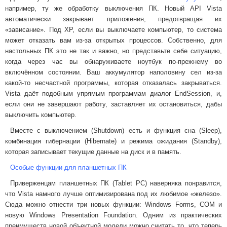
например, ту же обработку выключения ПК. Новый API Vista
автоматически закрывает приложения, предотвращая их
«зависание». Под XP, если вы выключаете компьютер, то система
может отказать вам из-за открытых процессов. Собственно, для
настольных ПК это не так и важно, но представьте себе ситуацию,
когда через час вы обнаруживаете ноутбук по-прежнему во
включённом состоянии. Ваш аккумулятор наполовину сел из-за
какой-то несчастной программы, которая отказалась закрываться.
Vista даёт подобным упрямым программам диалог EndSession, и,
если они не завершают работу, заставляет их остановиться, дабы
выключить компьютер.
Вместе с выключением (Shutdown) есть и функция сна (Sleep),
комбинация гибернации (Hibernate) и режима ожидания (Standby),
которая записывает текущие данные на диск и в память.
Особые функции для планшетных ПК
Приверженцам планшетных ПК (Tablet PC) наверняка понравится,
что Vista намного лучше оптимизирована под их любимое «железо».
Сюда можно отнести три новых функции: Windows Forms, COM и
новую Windows Presentation Foundation. Одним из практических
преимуществ новой объектной модели можно считать то, что теперь