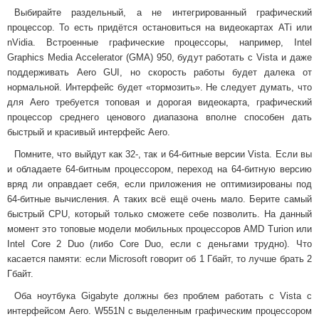
Выбирайте раздельный, а не интегрированный графический
процессор. То есть придётся остановиться на видеокартах ATi или
nVidia. Встроенные графические процессоры, например, Intel
Graphics Media Accelerator (GMA) 950, будут работать с Vista и даже
поддерживать Aero GUI, но скорость работы будет далека от
нормальной. Интерфейс будет «тормозить». Не следует думать, что
для Aero требуется топовая и дорогая видеокарта, графический
процессор среднего ценового диапазона вполне способен дать
быстрый и красивый интерфейс Aero.
Помните, что выйдут как 32-, так и 64-битные версии Vista. Если вы
и обладаете 64-битным процессором, переход на 64-битную версию
вряд ли оправдает себя, если приложения не оптимизированы под
64-битные вычисления. А таких всё ещё очень мало. Берите самый
быстрый CPU, который только сможете себе позволить. На данный
момент это топовые модели мобильных процессоров AMD Turion или
Intel Core 2 Duo (либо Core Duo, если с деньгами трудно). Что
касается памяти: если Microsoft говорит об 1 Гбайт, то лучше брать 2
Гбайт.
Оба ноутбука Gigabyte должны без проблем работать с Vista с
интерфейсом Aero. W551N с выделенным графическим процессором