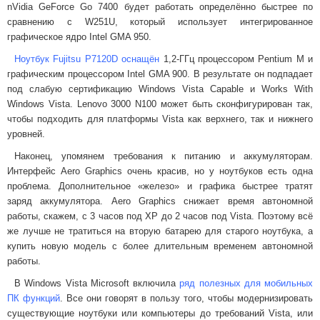
nVidia GeForce Go 7400 будет работать определённо быстрее по
сравнению с W251U, который использует интегрированное
графическое ядро Intel GMA 950.
Ноутбук Fujitsu P7120D оснащён
1,2-ГГц процессором Pentium M и
графическим процессором Intel GMA 900. В результате он подпадает
под слабую сертификацию Windows Vista Capable и Works With
Windows Vista. Lenovo 3000 N100 может быть сконфигурирован так,
чтобы подходить для платформы Vista как верхнего, так и нижнего
уровней.
Наконец, упомянем требования к питанию и аккумуляторам.
Интерфейс Aero Graphics очень красив, но у ноутбуков есть одна
проблема. Дополнительное «железо» и графика быстрее тратят
заряд аккумулятора. Aero Graphics снижает время автономной
работы, скажем, с 3 часов под XP до 2 часов под Vista. Поэтому всё
же лучше не тратиться на вторую батарею для старого ноутбука, а
купить новую модель с более длительным временем автономной
работы.
В Windows Vista Microsoft включила
ряд полезных для мобильных
ПК функций
. Все они говорят в пользу того, чтобы модернизировать
существующие ноутбуки или компьютеры до требований Vista, или