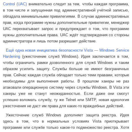
Control (UAC)
внимательно следит за тем, чтобы каждая программа,
в том числе и запущенная под административной учётной записью,
обладала минимальными привилегиями. В случае административных
прав, когда программе нужны дополнительные привилегии, менеджер
UAC перехватывает запрос и предупреждает о том, что программе
нужны дополнительные права. UAC ждёт подтверждения со стороны
администратора и лишь потом разрешает действие.
Ещё одна новая инициатива безопасности Vista — Windows Service
Hardening
(ужесточение служб Windows). Идея заключается в том,
чтобы ограничить рамки дозволенного для служб Windows и таким
образом усилить защиту. Службы больше не имеют безграничных
прав. Сейчас каждая служба обладает только теми правами, которые
необходимы для выполнения работы. В прошлом хакеры не раз
атаковали операционную систему через службы Windows. В Vista эти
хакеры уже не станут неожиданностью. Если даже они смогут
успешно взломать службу, ту же Telnet или SMTP, новая идеология
ужесточения не даст им права для каких-то враждебных действий.
Ужесточение служб Windows дополняет защита реестра. Идея
здесь в том, что в нормальных условиях Vista приоткрывает
программе или службе только какое-то подмножество реестра. Хотя