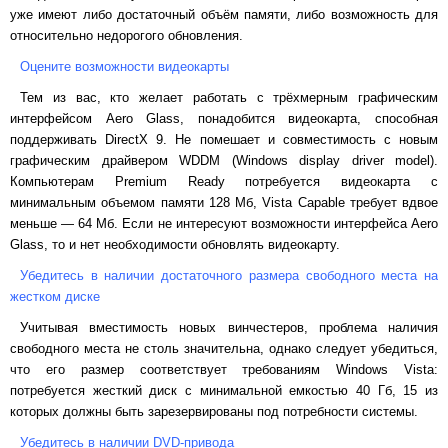
уже имеют либо достаточный объём памяти, либо возможность для
относительно недорогого обновления.
Оцените возможности видеокарты
Тем из вас, кто желает работать с трёхмерным графическим
интерфейсом
Aero
Glass
, понадобится видеокарта, способная
поддерживать
DirectX
9. Не помешает и совместимость с новым
графическим драйвером
WDDM
(
Windows
display
driver
model
).
Компьютерам
Premium
Ready
потребуется видеокарта с
минимальным объемом памяти 128 Мб,
Vista
Capable
требует вдвое
меньше — 64 Мб. Если не интересуют возможности интерфейса
Aero
Glass
, то и нет необходимости обновлять видеокарту.
Убедитесь в наличии достаточного размера свободного места на
жестком диске
Учитывая вместимость новых винчестеров, проблема наличия
свободного места не столь значительна, однако следует убедиться,
что его размер соответствует требованиям
Windows
Vista
:
потребуется жесткий диск с минимальной емкостью 40 Гб, 15 из
которых должны быть зарезервированы под потребности системы.
Убедитесь в наличии
DVD
-привода