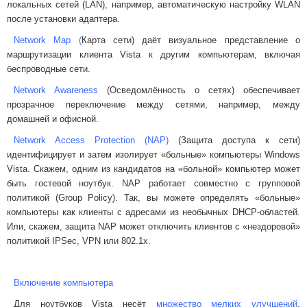
локальных сетей (LAN), например, автоматическую настройку WLAN
после установки адаптера.
Network Map (
Карта сети) даёт визуальное представление о
маршрутизации клиента Vista к другим компьютерам, включая
беспроводные сети.
Network Awareness
(Осведомлённость о сетях) обеспечивает
прозрачное переключение между сетями, например, между
домашней и офисной.
Network Access Protection (NAP)
(Защита доступа к сети)
идентифицирует и затем изолирует «больные» компьютеры Windows
Vista. Скажем, одним из кандидатов на «больной» компьютер может
быть гостевой ноутбук. NAP работает совместно с групповой
политикой (Group Policy). Так, вы можете определять «больные»
компьютеры как клиенты с адресами из необычных DHCP-областей.
Или, скажем, защита NAP может отключить клиентов с «нездоровой»
политикой IPSec, VPN или 802.1x.
Включение компьютера
Для ноутбуков Vista несёт
множество мелких улучшений
,