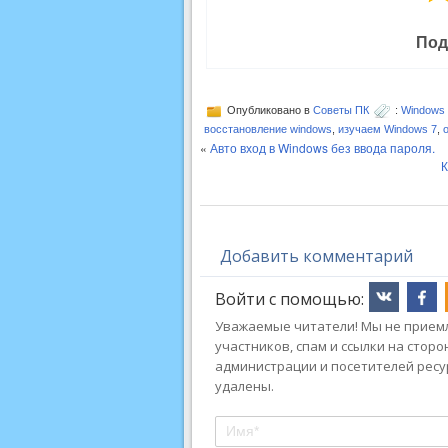
Под
Опубликовано в
Советы ПК
:
Windows 
восстановление windows
,
изучаем Windows 7
,
«
Авто вход в Windows без ввода пароля.
К
Добавить комментарий
Войти с помощью:
Уважаемые читатели! Мы не приемл
участников, спам и ссылки на стор
администрации и посетителей ресу
удалены.