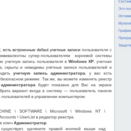
Систем
Это по
Оптими
Мульти
График
Програ
Защита
P
, есть встроенные defaut учетные записи
пользователя с
 эквивалентны супер-пользователям корневой системы
ую учетную запись пользователя в
Windows XP
, учетная
а, скрыты и невидимы учётные записи пользователей и
видеть
учетную запись администратора
, у вас есть
безопасном режиме. Так же, вы можете изменять реестр
 администратора
будет показана для Вас на экране
ыбрать вариант входа в систему — пользователь панели
к пользователей в управлении компьютером.
HINE \ SOFTWARE \ Microsoft \ Windows NT \
lAccounts \ UserList в редактор реестра.
те ключ
Администратор
.
 существует, щелкните правой кнопкой мыши над