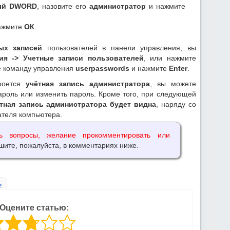
ый DWORD
, назовите его
администратор
и нажмите
ажмите
ОК
.
ых записей
пользователей в панели управления, вы
ия -> Учетные записи пользователей
, или нажмите
е команду управления
userpasswords
и нажмите
Enter
.
кроется
учётная запись администратора
, вы можете
пароль или изменить пароль. Кроме того, при следующей
тная запись администратора будет видна
, наряду со
ателя компьютера.
ь вопросы, желание прокомментировать или
шите, пожалуйста, в комментариях ниже.
ь
Оцените статью: