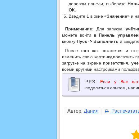
деревом панели, выберите
Нов
ОК
.
Введите 1 в окне
«Значение»
и н
Примечание:
Для запуска
учётн
можете войти в
Панель управлен
кнопку
Пуск -> Выполнить
и введит
После того как покажется и от
изменить свою картинку,присвоить 
загрузке на экране приветствия,
уче
всеми другими настройками пользов
P.P.S.
Если у Вас ест
поделиться опытом, напи
Автор:
Данил
Распечатат