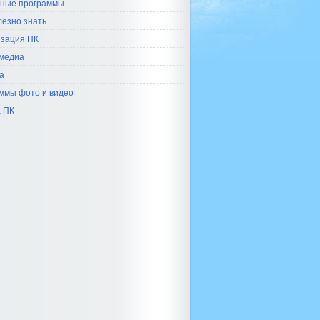
ные программы
лезно знать
зация ПК
медиа
а
ммы фото и видео
 ПК