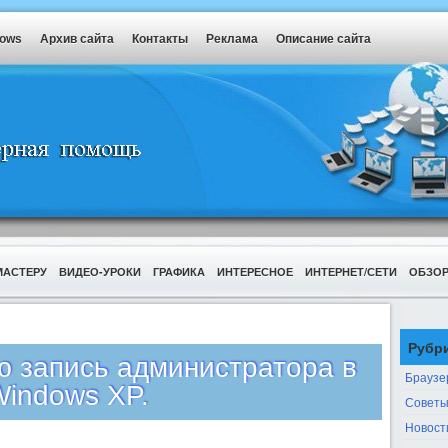
dows
Архив сайта
Контакты
Реклама
Описание сайта
МАСТЕРУ
ВИДЕО-УРОКИ
ГРАФИКА
ИНТЕРЕСНОЕ
ИНТЕРНЕТ/СЕТИ
ОБЗО
Рубр
ю запись администратора в
Браузе
indows XP.
Советы
Новост