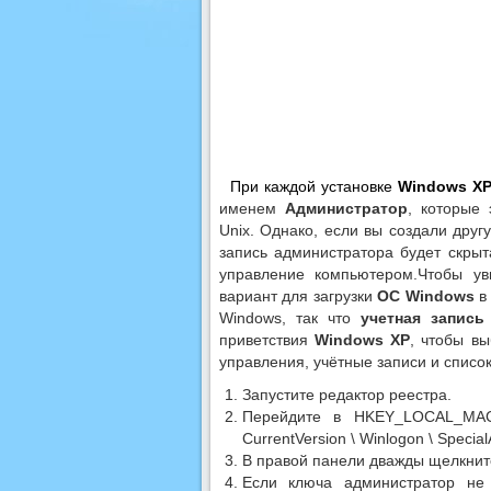
При каждой установке
Windows X
именем
Администратор
, которые
Unix. Однако, если вы создали друг
запись администратора будет скрыт
управление компьютером.Чтобы у
вариант для загрузки
ОС Windows
в 
Windows, так что
учетная запись
приветствия
Windows XP
, чтобы в
управления, учётные записи и списо
Запустите редактор реестра.
Перейдите в HKEY_LOCAL_MAC
CurrentVersion \ Winlogon \ Specia
В правой панели дважды щелкни
Если ключа администратор не