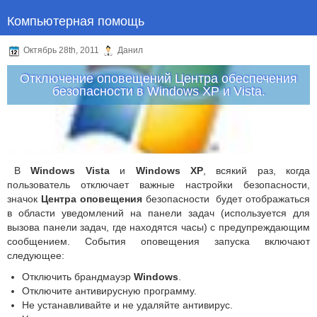
Компьютерная помощь
Октябрь 28th, 2011
Данил
Отключение оповещений Центра обеспечения
безопасности в Windows XP и Vista.
В
Windows Vista
и
Windows XP
, всякий раз, когда
пользователь отключает важные настройки безопасности,
значок
Центра
оповещения
безопасности будет отображаться
в области уведомлений на панели задач (используется для
вызова панели задач, где находятся часы) с предупреждающим
сообщением. События оповещения запуска включают
следующее:
Отключить брандмауэр
Windows
.
Отключите антивирусную программу.
Не устанавливайте и не удаляйте антивирус.