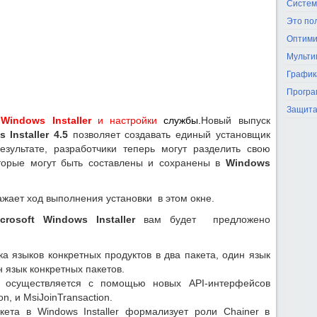
Систем
Это по
Оптими
Мульти
График
Програ
Защита
 Windows Installer
и настройки
службы.
Новый выпуск
 Installer 4.5
позволяет создавать единый установщик
езультате, разработчики теперь могут разделить свою
оторые могут быть составлены и сохранены в
Windows
ажает ход выполнения установки в этом окне.
crosoft Windows Installer
вам будет предложено
а языков конкретных продуктов в два пакета, один язык
 язык конкретных пакетов.
та осуществляется с помощью новых API-интерфейсов
n, и MsiJoinTransaction.
кета в Windows Installer формализует роли Chainer в