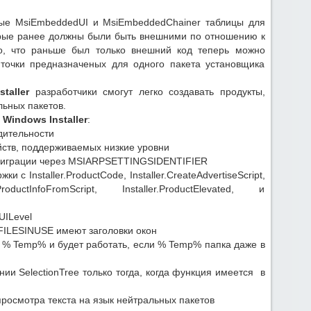
овые MsiEmbeddedUI и MsiEmbeddedChainer таблицы для
рые ранее должны были быть внешними по отношению к
то, что раньше был только внешний код теперь можно
точки предназначеных для одного пакета установщика
taller
разработчики смогут легко создавать продукты,
льных пакетов.
 Windows Installer
:
дительности
ойств, поддерживаемых низкие уровни
миграции через MSIARPSETTINGSIDENTIFIER
с Installer.ProductCode, Installer.CreateAdvertiseScript,
er.ProductInfoFromScript, Installer.ProductElevated, и
UILevel
ILESINUSE имеют заголовки окон
 % Temp% и будет работать, если % Temp% папка даже в
ии SelectionTree только тогда, когда функция имеется в
росмотра текста на язык нейтральных пакетов