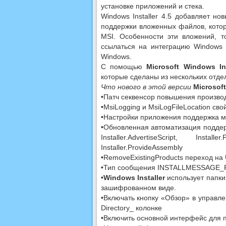
установке приложений и стека.
Windows Installer 4.5 добавляет н
поддержки вложенных файлов, кото
MSI. Особенности эти вложений, 
ссылаться на интеграцию Windows 
Windows.
С помощью
Microsoft Windows Ins
которые сделаны из нескольких отде
Что нового в этой версии
Microsoft
•Патч секвенсор повышения произво
•MsiLogging и MsiLogFileLocation св
•Настройки приложения поддержка 
•Обновленная автоматизация поддержки 
Installer.AdvertiseScript, Install
Installer.ProvideAssembly
•RemoveExistingProducts переход на 
•Тип сообщения INSTALLMESSAGE_F
•
Windows Installer
использует папки
зашифрованном виде.
•Включать кнопку «Обзор» в управлен
Directory_ колонке
•Включить основной интерфейс для п