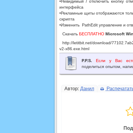
•Невидимый / отключить кнопку от
интерфейса
•Рекламные щиты отображаются толь
скрипта
•Изменить PathEdit управление и от
Скачать
БЕСПЛАТНО
Microsoft Win
http://letitbit.net/download/77102
v2-x86.exe.html
P.P.S.
Если у Вас ест
поделиться опытом, напи
Автор:
Данил
Распечатат
Под