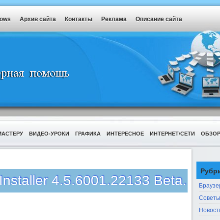
dows
Архив сайта
Контакты
Реклама
Описание сайта
МАСТЕРУ
ВИДЕО-УРОКИ
ГРАФИКА
ИНТЕРЕСНОЕ
ИНТЕРНЕТ/СЕТИ
ОБЗО
Рубр
Installer 4.5.6001.22133 Beta.
Браузе
Советы
Новост