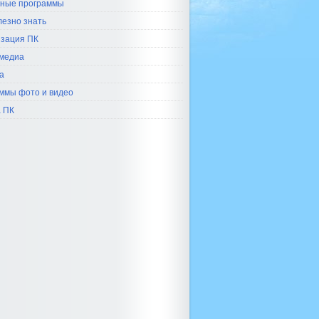
ные программы
лезно знать
зация ПК
медиа
а
ммы фото и видео
 ПК