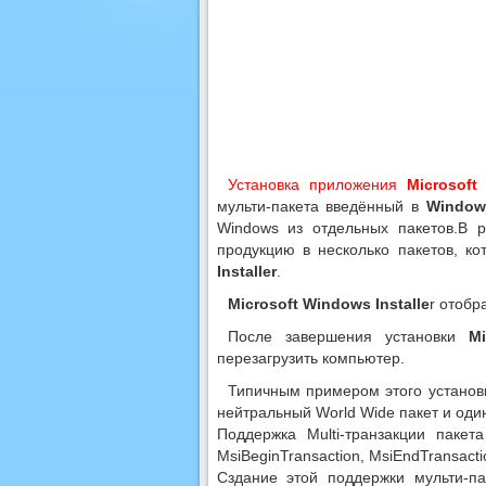
Установка приложения
Microsoft
мульти-пакета введённый в
Windows
Windows из отдельных пакетов.В р
продукцию в несколько пакетов, к
Installer
.
Microsoft Windows Installe
r отобр
После завершения установки
Mi
перезагрузить компьютер.
Типичным примером этого установк
нейтральный World Wide пакет и один
Поддержка Multi-транзакции паке
MsiBeginTransaction, MsiEndTransactio
Сздание этой поддержки мульти-па