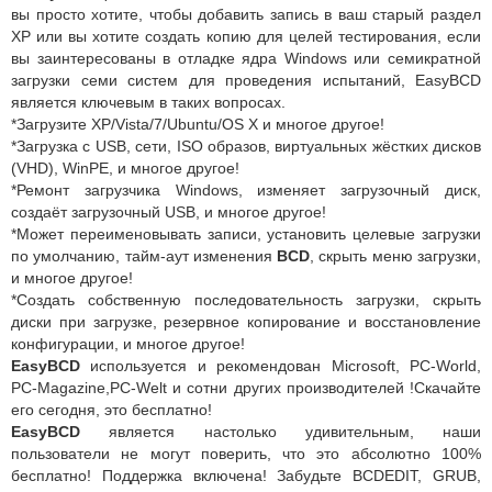
вы просто хотите, чтобы добавить запись в ваш старый раздел
XP или вы хотите создать копию для целей тестирования, если
вы заинтересованы в отладке ядра Windows или семикратной
загрузки семи систем для проведения испытаний, EasyBCD
является ключевым в таких вопросах.
*Загрузите XP/Vista/7/Ubuntu/OS X и многое другое!
*Загрузка с USB, сети, ISO образов, виртуальных жёстких дисков
(VHD), WinPE, и многое другое!
*Ремонт загрузчика Windows, изменяет загрузочный диск,
создаёт загрузочный USB, и многое другое!
*Может переименовывать записи, установить целевые загрузки
по умолчанию, тайм-аут изменения
BCD
, скрыть меню загрузки,
и многое другое!
*Создать собственную последовательность загрузки, скрыть
диски при загрузке, резервное копирование и восстановление
конфигурации, и многое другое!
EasyBCD
используется и рекомендован Microsoft, PC-World,
PC-Magazine,PC-Welt и сотни других производителей !Скачайте
его сегодня, это бесплатно!
EasyBCD
является настолько удивительным, наши
пользователи не могут поверить, что это абсолютно 100%
бесплатно! Поддержка включена! Забудьте BCDEDIT, GRUB,