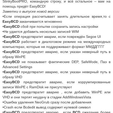
StinkyBootPRO, командную строку, и всё остальное – вам на
помощь придёт EasyBCD!
Заметки о выпуске новой версии
•Если операция рассчитывает занять длительное время,то с
EasyBCD
заканчивается мгновенно
•
EasyBCD
сбой при попытке сохранить запись настройки
•Не удается добавить несколько записей WIM
•
EasyBCD
предотвратит аварии, если повреждён Segoe UI
•
EasyBCD
работает в диалоговом режиме на международных
компьютерах, которые не поддерживают формат ММДДГГГГ
•
EasyBCD
предотвратит аварию, если указан неверный путь в
образу WinPE
•
EasyBCD
не показывает фактические DEP, SafeMode, Паэ в
Advanced Settings
•
EasyBCD
предотвратит аварию, если указан неверный путь в
образу VHD
•
EasyBCD
предотвратит аварию, если коррумпированные
записи WinPE с RamDisk не присутствуют
•
EasyBCD
предотвратит аварию , если добавить WinPE или
VHD и они терпят неудачу в стадии AddWindowsVista
•Ошибка удаления NeoGrub сразу после добавления
•Crash если Bcdedit вывод содержит нулевой символ
•
EasyBCD
предотвратит аварию , если
BCD
ожидание более