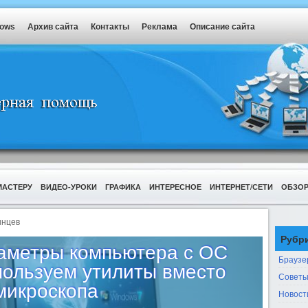
dows
Архив сайта
Контакты
Реклама
Описание сайта
МАСТЕРУ
ВИДЕО-УРОКИ
ГРАФИКА
ИНТЕРЕСНОЕ
ИНТЕРНЕТ/СЕТИ
ОБЗО
инцев
Рубр
раметры компьютера с OC
Браузе
пользуем утилиты вместо
Советы
микроскопа
Новост