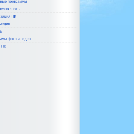
ные программы
лезно знать
зация ПК
медиа
а
ммы фото и видео
 ПК