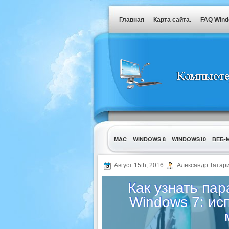
Главная
Карта сайта.
FAQ Win
MAC
WINDOWS 8
WINDOWS10
ВЕБ-
УТИЛИТЫ
Август 15th, 2016
Александр Татар
Как узнать па
Windows 7: ис