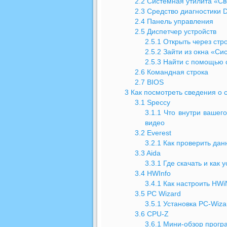
2.2
Системная утилита «Св
2.3
Средство диагностики D
2.4
Панель управления
2.5
Диспетчер устройств
2.5.1
Открыть через стро
2.5.2
Зайти из окна «Си
2.5.3
Найти с помощью 
2.6
Командная строка
2.7
BIOS
3
Как посмотреть сведения о 
3.1
Speccy
3.1.1
Что внутри вашег
видео
3.2
Everest
3.2.1
Как проверить дан
3.3
Aida
3.3.1
Где скачать и как 
3.4
HWInfo
3.4.1
Как настроить HW
3.5
PC Wizard
3.5.1
Установка PC-Wiza
3.6
CPU-Z
3.6.1
Мини-обзор прогр