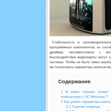
Стабильность и производительн
программных компонентов, их соот
драйвер, несовместимое с мат
быстродействие видеокарты могут 
системы. Чтобы не было таких ошибок
же посмотреть параметры компьютер
Содержание
1
В каких случаях может п
компьютера с ОС Windows 7
2
Как узнать параметры комп
2.1
Горячие клавиши