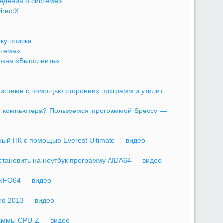
едения о системе»
irectX
ку поиска
стема»
окна «Выполнить»
системе с помощью сторонних программ и утилит
о компьютера? Пользуемся программой Speccy —
ный ПК с помощью Everest Ultimate — видео
установить на ноутбук программу AIDA64 — видео
iNFO64 — видео
rd 2013 — видео
аммы CPU-Z — видео