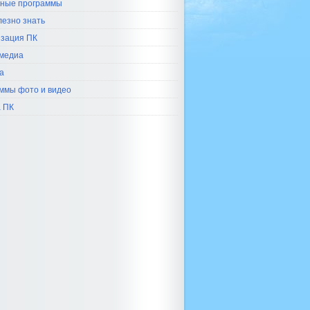
ные программы
лезно знать
зация ПК
медиа
а
ммы фото и видео
 ПК