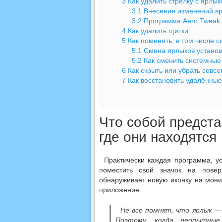
3
Как удалить стрелку с ярлык
3.1
Внесение изменений в
3.2
Программа Aero Tweak
4
Как удалить щитки
5
Как поменять, в том числе 
5.1
Смена ярлыков устано
5.2
Как сменить системные
6
Как скрыть или убрать совсе
7
Как восстановить удалённые
Что собой предста
где они находятся
Практически каждая программа, у
поместить свой значок на поверх
обнаруживает новую иконку на мони
приложение.
Не все помнят, что ярлык —
Поэтому, когда неопытные