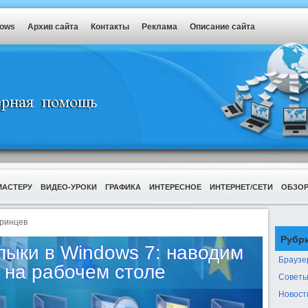
dows
Архив сайта
Контакты
Реклама
Описание сайта
МАСТЕРУ
ВИДЕО-УРОКИ
ГРАФИКА
ИНТЕРЕСНОЕ
ИНТЕРНЕТ/СЕТИ
ОБЗО
ринцев
Рубр
лыки в Windows 7: наводим
Браузе
 на рабочем столе
Советы
Новост