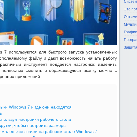
Систем
Это по
Оптими
Мульти
График
Програ
Защита
 7 используются для быстрого запуска установленных
исполняемому файлу и дают возможность начать работу
актичный инструмент поддаётся настройке: изменить
ли полностью сменить отображающуюся иконку можно с
ронних приложений.
ыки Windows 7 и где они находятся
ь
спользуя настройки рабочего стола
рутки, чтобы настроить размеры
 маленькие значки на рабочем столе Windows 7