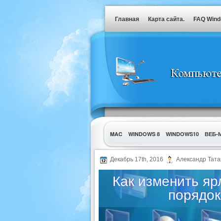
Главная
Карта сайта.
FAQ Win
MAC
WINDOWS 8
WINDOWS10
ВЕБ-
УТИЛИТЫ
Декабрь 17th, 2016
Александр Тата
Как изменить яр
порядок