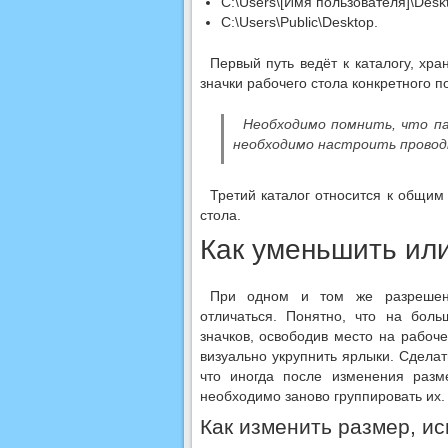
C:\Users\[Имя пользователя]\Desk
C:\Users\Public\Desktop.
Первый путь ведёт к каталогу, хр
значки рабочего стола конкретного п
Необходимо помнить, что па
необходимо настроить провод
Третий каталог относится к общим
стола.
Как уменьшить ил
При одном и том же разрешени
отличаться. Понятно, что на бол
значков, освободив место на рабоч
визуально укрупнить ярлыки. Сдела
что иногда после изменения разм
необходимо заново группировать их.
Как изменить размер, ис