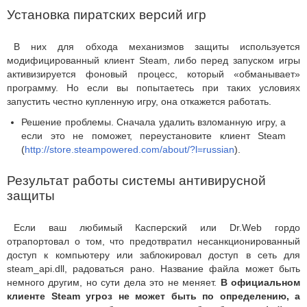
Установка пиратских версий игр
В них для обхода механизмов защиты используется
модифицированный клиент Steam, либо перед запуском игры
активизируется фоновый процесс, который «обманывает»
программу. Но если вы попытаетесь при таких условиях
запустить честно купленную игру, она откажется работать.
Решение проблемы. Сначала удалить взломанную игру, а
если это не поможет, переустановите клиент Steam
(
http://store.steampowered.com/about/?l=russian
).
Результат работы системы антивирусной
защиты
Если ваш любимый Касперский или Dr.Web гордо
отрапортовал о том, что предотвратил несанкционированный
доступ к компьютеру или заблокировал доступ в сеть для
steam_api.dll, радоваться рано. Название файла может быть
немного другим, но сути дела это не меняет.
В официальном
клиенте Steam угроз не может быть по определению, а