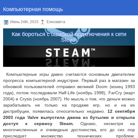
Компьютерная помощь
Июнь 24th, 2015
Елизавета
Как бороться с ошибкой подключения к сети
Steam
Компьютерные игры давно считаются основным двигателем
прогресса компьютерной индустрии. Первый раз в магазин за
обновкой пользователей отправил великий Doom (конец 1993
года), потом последовали Half-Life (ноябрь 1998), FarCry (март
2004) и Crysis (ноябрь 2007). Но мысль о том, что деньги можно
зарабатывать не только на продаже игр, но и на их
дистрибуции, появилась относительно недавно.
12 сентября
2003 года Valve выпустила джина из бутылки и открыла
доступ к сервису Steam.
Однако, несмотря на
многочисленные и очевидные достоинства, его до сих пор
преследует множество технических проблем: