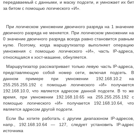
передаваемый с данными, и маску подсети, и умножает их бит
за битом с помощью логического «И».
При логическом умножении двоичного разряда на 1 значение
двоичного разряда не меняется. При логическом умножении на
0 значение двоичного разряда всегда равно становится равным
нулю. Поэтому, когда маршрутизатор выполняет операцию
умножения с помощью логического «И», часть IP-адреса,
относящаяся к хост-машине, обнуляется.
Маршрутизатор рассматривает только левую часть IP-адреса,
представляющую собой номер сети, включая подсеть. В
данном примере при умножении 192.168.10.2 на
255.255.255.192 с помощью логического «И» получается
192.168.10.0, что является адресом данной подсети. В то же
время, при умножении 192.168.10.65 на 255.255.255.192 с
помощью логического «И» получается 192.168.10.64, что
является адресом другой подсети.
Если Вы хотите работать с другим диапазоном IP-адресов,
напр., 192.168.10.64 — 127, следует установить IP-адрес
источника