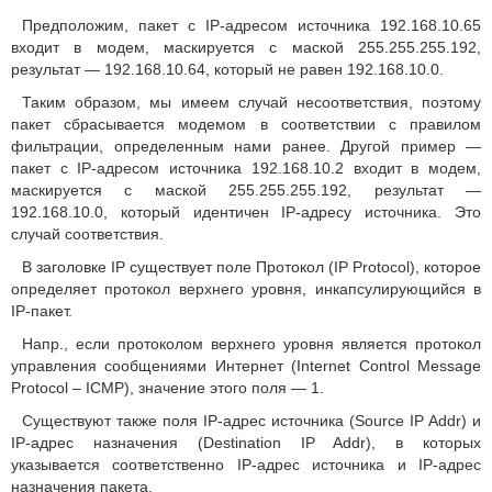
Предположим, пакет с IP-адресом источника 192.168.10.65
входит в модем, маскируется с маской 255.255.255.192,
результат — 192.168.10.64, который не равен 192.168.10.0.
Таким образом, мы имеем случай несоответствия, поэтому
пакет сбрасывается модемом в соответствии с правилом
фильтрации, определенным нами ранее. Другой пример —
пакет с IP-адресом источника 192.168.10.2 входит в модем,
маскируется с маской 255.255.255.192, результат —
192.168.10.0, который идентичен IP-адресу источника. Это
случай соответствия.
В заголовке IP существует поле Протокол (IP Protocol), которое
определяет протокол верхнего уровня, инкапсулирующийся в
IP-пакет.
Напр., если протоколом верхнего уровня является протокол
управления сообщениями Интернет (Internet Control Message
Protocol – ICMP), значение этого поля — 1.
Существуют также поля IP-адрес источника (Source IP Addr) и
IP-адрес назначения (Destination IP Addr), в которых
указывается соответственно IP-адрес источника и IP-адрес
назначения пакета.