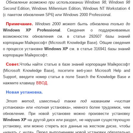
Обновление возможно при использовании Windows 98, Windows 98
Second
Edition, Windows Millennium Edition, Windows NT Workstation 4
(с пакетом обновления SP6) или Windows 2000 Professional.
Примечание.
Windows 2000 может быть обновлена только до
Windows XP Professional
. Сведения о поддерживаемых
возможностях обновления см. в статье 292607 базы знаний
корпорации Майкрософт (Microsoft Knowledge Base). Общие сведения
о процессе установке
Windows XP
см. в статье 316941 базы знаний
корпорации Майкрософт.
Совет.
Чтобы найти статью в базе знаний корпорации Майкрософт
(Microsoft Knowledge Base), посетите веб-узел Microsoft Help and
Support, введите номер статьи в поле Search the Knowledge Base и
нажмите клавишу
ВВОД.
Новая установка.
Этот метод, известный также под названием
«
чистая
установка
»
или
«
полная установка
»,
немного более трудоемок, чем
обновление. При новой установке можно произвести установку
Windows XP
на другой диск или раздел, не нарушая существующую
установку, или можно стереть все данные на жестком диске, чтобы
«
начать с нуля
».
Перед выполнением новой установки обязательно