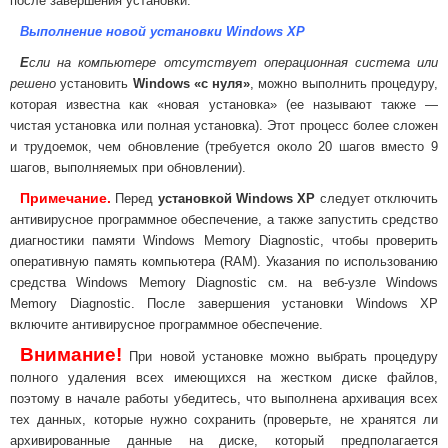
после завершения установки.
Выполнение новой установки Windows XP
Е
сли на компьютере отсутствует операционная система или
решено
установить
Windows
«
с нуля
»
,
можно выполнить процедуру,
которая известна как
«
новая установка
» (
ее называют также —
чистая установка или полная установка). Этот процесс более сложен
и трудоемок, чем обновление (требуется около 20 шагов вместо 9
шагов, выполняемых при обновлении).
Примечание.
Перед
установкой Windows XP
следует отключить
антивирусное программное обеспечение, а также запустить средство
диагностики памяти Windows Memory Diagnostic, чтобы проверить
оперативную память компьютера (RAM). Указания по использованию
средства Windows Memory Diagnostic см. на веб-узле Windows
Memory Diagnostic. После завершения установки Windows XP
включите антивирусное программное обеспечение.
Внимание!
При новой установке можно выбрать процедуру
полного удаления всех имеющихся на жестком диске файлов,
поэтому в начале работы убедитесь, что выполнена архивация всех
тех данных, которые нужно сохранить (проверьте, не хранятся ли
архивированные данные на диске, который предполагается