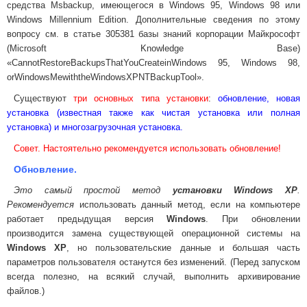
средства Msbackup, имеющегося в Windows 95, Windows 98 или
Windows Millennium Edition. Дополнительные сведения по этому
вопросу см. в статье 305381 базы знаний корпорации Майкрософт
(Microsoft Knowledge Base)
«
Cannot
Restore
Backups
That
You
Create
in
Windows
95,
Windows
98,
or
Windows
Me
with
the
Windows
XP
NTBackup
Tool
».
Существуют
три основных типа установки
:
обновление, новая
установка (известная также как чистая установка или полная
установка) и многозагрузочная установка.
Совет. Настоятельно рекомендуется использовать обновление!
Обновление.
Это самый простой метод
установки Windows XP
.
Рекомендуется
использовать данный метод, если на компьютере
работает предыдущая версия
Windows
. При обновлении
производится замена существующей операционной системы на
Windows XP
, но пользовательские данные и большая часть
параметров пользователя останутся без изменений. (Перед запуском
всегда полезно, на всякий случай, выполнить архивирование
файлов.)