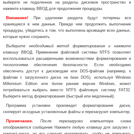
выберите не поделенное на разделы дисковое пространство и
нажмите клавишу ВВОД для продолжения процедуры.
Внимание!
При удалении раздела будут потеряны все
хранящиеся в нем данные. Прежде чем продолжить выполнение
процедуры, убедитесь в том, что выполнена архивация всех данных,
которые нужно сохранить.
Выберите необходимый метод форматирования и нажмите
клавишу
ВВОД. Применение файловой системы NTFS позволяет
воспользоваться расширенными возможностями форматирования и
технологиями обеспечения безопасности. Если необходимо
обеспечить доступ к дисководам или DOS-файлам (например, к
файлам с загрузочного диска на базе DOS), используя Windows
Millennium Edition или более ранние версии Windows, может
потребоваться выбрать вместо NTFS файловую систему FAT32.
Выберите метод форматирования (быстрый или медленный).
Программа установки произведет форматирование диска,
скопирует исходные установочные файлы и перезагрузит компьютер.
Примечание.
После перезагрузки компьютера снова
отображается
сообщение Нажмите любую клавишу для загрузки с
компакт-диска, но его следует игнорировать, чтобы не прерывать