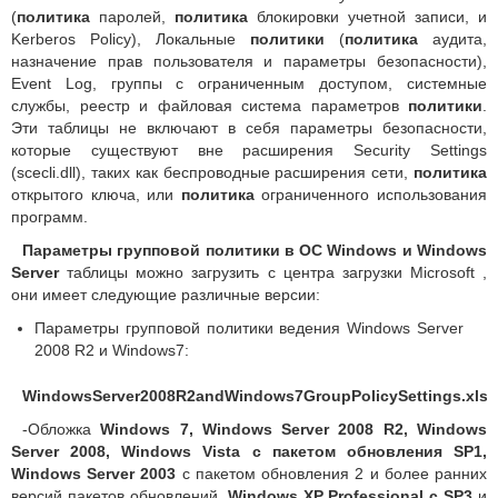
(
политика
паролей,
политика
блокировки учетной записи, и
Kerberos Policy), Локальные
политики
(
политика
аудита,
назначение прав пользователя и параметры безопасности),
Event Log, группы с ограниченным доступом, системные
службы, реестр и файловая система параметров
политики
.
Эти таблицы не включают в себя параметры безопасности,
которые существуют вне расширения Security Settings
(scecli.dll), таких как беспроводные расширения сети,
политика
открытого ключа, или
политика
ограниченного использования
программ.
Параметры групповой политики в ОС Windows и Windows
Server
таблицы можно загрузить с центра загрузки Microsoft ,
они имеет следующие различные версии:
Параметры групповой политики ведения Windows Server
2008 R2 и Windows7:
WindowsServer2008R2andWindows7GroupPolicySettings.xlsx
-Обложка
Windows 7, Windows Server 2008 R2, Windows
Server 2008, Windows Vista с пакетом обновления SP1,
Windows Server 2003
с пакетом обновления 2 и более ранних
версий пакетов обновлений,
Windows XP Professional с SP3
и