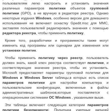
пользователям легко настроить и установить значения
различных параметров
политики
объектов
групповой
политики
(GPO), а не вручную в редакторе реестра. Однако
некоторые издания
Windows
, особенно версии для домашнего
использования не включают оснастку Gpedit.msc для MMC,
заставляя пользователей редактировать значения с помощью
редактора реестра
, чтобы применить
политику
.
Кроме того, разработчики и программисты также могут
изменить код программы или сценарии для изменения или
установки политик
.
Чтобы применить
политику через реестр
, пользователь
должен знать, какой ключ реестра соответствует
политике
, и
соответствующее значение реестра, чтобы их установить.
Microsoft предоставляет параметры групповой политики для
Windows и Windows Server
таблицы,в которых есть список
параметров политики
для настройки компьютера и
пользовательские конфигурации, включенные в файлы
административных шаблонов,которые поставляется с
операционными системами
ОС Windows
, указанными выше.
Эти таблицы включают следующие категории
параметров
политики безопасности:
Политика учетных записей