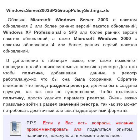
WindowsServer2003SP2GroupPolicySettings.xls
-Обложка
Microsoft Windows Server 2003
с пакетом
обновления 2 или более ранних версий пакетов обновлений,
Windows XP Professional с SP3
или более ранних версий
пакетов обновлений, а также
Microsoft Windows 2000
с
пакетом обновления 4 или более ранних версий пакетов
обновлений.
В дополнение к таблицам выше, они также позволяют
проводить онлайн поиск системных политик в реестре.Для того
чтобы
политика
, добавившая данные в
реестр
работала,нужно что бы она была сохранена. Обратите
внимание, что иногда
разделы реестра
, должны быть созданы
вручную, так как они не существовали. Чтобы отключить
политику
, просто удалите параметр
реестра
. Очень важно
правильно войти в раздел
значений реестра
, так как это может
потребовать десятичный или шестнадцатеричный форматы.
P.P.S.
Если у Вас есть вопросы, желание
прокомментировать или
поделиться опытом,
напишите, пожалуйста, в комментариях ниже.