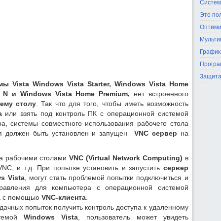
Систем
Это по
Оптими
Мульти
График
Програ
Защита
ы Vista Windows Vista Starter, Windows Vista Home
c N и Windows Vista Home Premium,
нет встроенного
ему столу
. Так что для того, чтобы иметь возможность
а
или взять под контроль ПК с операционной системой
а, системы совместного использования рабочего стола
я должен быть установлен ​​и запущен
VNC сервер
на
на рабочими столами
VNC (Virtual Network Computing)
в
VNC, и т.д. При попытке установить и запустить
сервер
s Vista
, могут стать проблемой попытки подключиться и
правления для компьютера с операционной системой
а с помощью
VNC-клиента
.
дачных попыток получить контроль доступа к удаленному
стемой
Windows Vista
, пользователь может увидеть