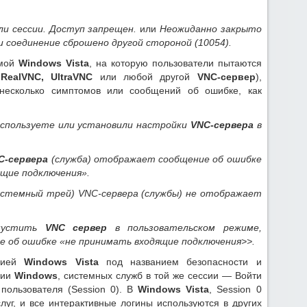
ли сессии. Доступ запрещен.
или
Н
еожиданно закрыто
и соединение сброшено другой стороной (10054).
емой
Windows Vista
, на которую пользователи пытаются
е
RealVNC, UltraVNC
или любой другой
VNC-сервер
),
несколько симптомов или сообщений об ошибке, как
 используете или установили настройки
VNC-сервера
в
C-сервера
(служба) отображает сообщение об ошибке
щие подключения».
системный трей) VNC-сервера (службы) не отображает
апустить
VNC сервер
в пользовательском режиме,
е об ошибке «не принимать входящие подключения>>.
кцией
Windows Vista
под названием безопасности и
сии
Windows
, системных служб в той же сессии — Войти
пользователя (Session 0). В
Windows Vista
, Session 0
луг, и все интерактивные логины используются в других