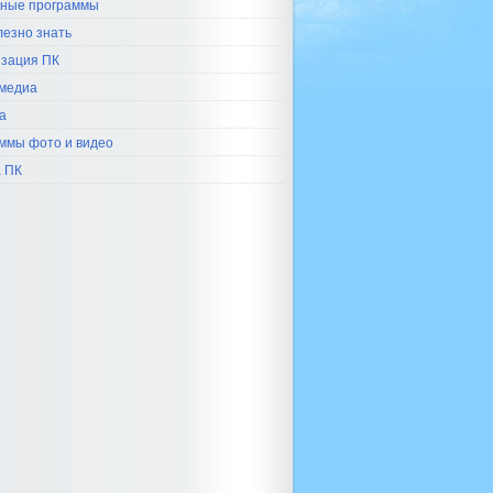
ные программы
лезно знать
зация ПК
медиа
а
ммы фото и видео
 ПК