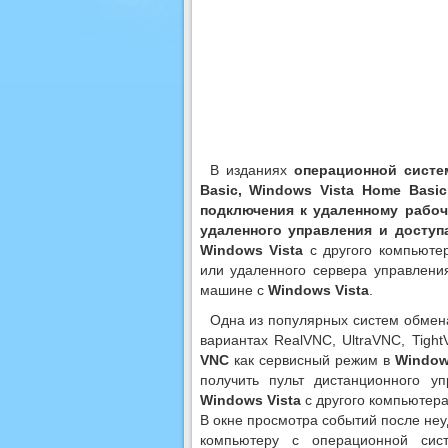
В изданиях
операционной систем
Basic, Windows Vista Home Basi
подключения к удаленному рабоч
удаленного управления и доступ
Windows Vista
с другого компьютер
или удаленного сервера управлени
машине с
Windows Vista
.
Одна из популярных систем обме
вариантах RealVNC, UltraVNC, Tight
VNC
как сервисный режим в
Window
получить пульт дистанционного у
Windows Vista
с другого компьютер
В окне просмотра событий после неу
компьютеру с операционной си