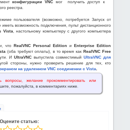
румент
конфигурации VNC
мог получить доступ к
го реестра.
жиме пользователя (возможно, потребуется Запуск от
е иметь возможность подключения, пульт дистанционного
 Vista
, настольному компьютеру с другого компьютера
и, что
RealVNC Personal Edition
и
Enterprise Edition
sta
(оба требуют оплаты), в то время как
RealVNC Free
ути. И
UltraVNC
выпустила совместимый
UltraVNC для
угой стороны, нужно проверить решение для тех, кто
экраном на удаленном VNC соединении с Vista
.
ь вопросы, желание прокомментировать или
шите, пожалуйста, в комментариях ниже.
ь
Оцените статью: