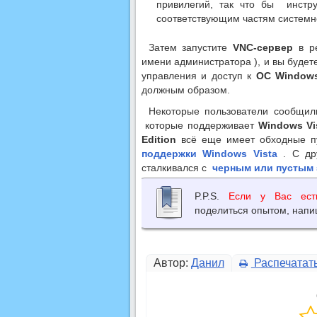
привилегий, так что бы инст
соответствующим частям системно
Затем запустите
VNC-сервер
в ре
имени администратора ), и вы будет
управления и доступ к
ОС Windows
должным образом.
Некоторые пользователи сообщил
которые поддерживает
Windows Vi
Edition
всё еще ​​имеет обходные п
поддержки Windows Vista
. С др
сталкивался с
черным или пустым 
P.P.S.
Если у Вас ест
поделиться опытом, напи
Автор:
Данил
Распечатат