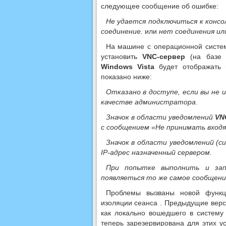
следующее сообщение об ошибке:
Не удается подключиться к консо
соединение.
или
нет соединения ил
На машине с операционной сист
установить
VNC-сервер
(на баз
Windows Vista
будет отображать 
показано ниже:
Отказано в доступе, если вы не
качестве администратора.
Значок в области уведомлений
VN
с сообщением «Не принимать входя
Значок в области уведомлений (
IP-адрес назначенный сервером.
При попытке выполнить и з
появляеться то же самое сообщени
Проблемы вызваны новой фун
изоляции сеанса . Предыдущие вер
как локально вошедшего в систему 
теперь зарезервирована для этих ус