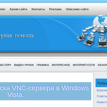
dows
Архив сайта
Контакты
Реклама
Описание сайта
МАСТЕРУ
ВИДЕО-УРОКИ
ГРАФИКА
ИНТЕРЕСНОЕ
ИНТЕРНЕТ/СЕТИ
ОБЗО
Рубр
ска VNC-сервера в Windows
Браузе
Vista.
Советы
Новост