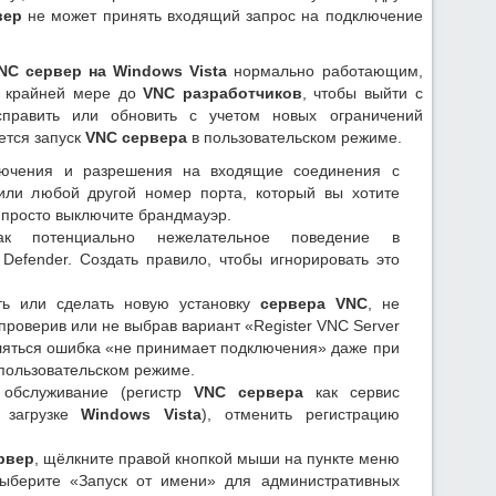
вер
не может принять входящий запрос на подключение
NC сервер на Windows Vista
нормально работающим,
о крайней мере до
VNC разработчиков
, чтобы выйти с
править или обновить с учетом новых ограничений
ется запуск
VNC сервера
в пользовательском режиме.
ключения и разрешения на входящие соединения с
(или любой другой номер порта, который вы хотите
и просто выключите брандмауэр.
к потенциально нежелательное поведение в
Defender. Создать правило, чтобы игнорировать это
ть или сделать новую установку
сервера VNC
, не
 проверив или не выбрав вариант «Register VNC Server
являться ошибка «не принимает подключения» даже при
пользовательском режиме.
обслуживание (регистр
VNC сервера
как сервис
и загрузке
Windows Vista
), отменить регистрацию
рвер
, щёлкните правой кнопкой мыши на пункте меню
ыберите «Запуск от имени» для административных