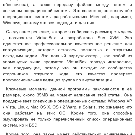
обеспечена), а также передачу файлов между гостем и
хозяином операционной системы.
Это возможно, поскольку обе
операционные системы разрабатывались Microsoft, например,
Windows, поэтому это все подходит и для них.
Следующее решение, которое я собираюсь рассмотреть здесь
, называется VirtualBox и разработана Sun XVM.
Это
единственное профессиональное качественное решение для
виртуализации, которое осталась полностью с открытым
исходным кодом.
Это полный виртуализатор , как любой из
упомянутых выше продуктов. VirtualBox
гораздо интереснее,
чем предыдущие, потому что он исходит от сообщества
сторонников открытого кода, его качество проверяет
профессиональная ведущая группа по виртуализации.
Ключевые моменты данной программы заключаются в её
размере, около 35MB на момент написания этой статьи.
Она
поддерживает следующие операционные системы: Windows XP
/ Vista, Linux, Mac OS X, OS / 2 Warp, и Solaris, это означает, что
она работает на этих ОС.
Кроме того, она способна
эмулировать не только перечисленный список операционных
систем, но и BSD.
Кроме того, она также имеет действительно удивительный