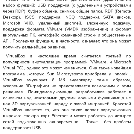
набор функций: USB поддержка (с удаленными устройствами
через RDP), буфер обмена, снимки, общие папки, RDP (Remote
Desktop), ISCSI поддержка, NCQ поддержка SATA дисков,
Microsoft VHD, удаленный дисплей, вложенную подкачку,
поддержка формата VMware (VMDK изображений) и формат
виртуальных ПК, интерфейс командной строки и общественные
API.
Последняя функция, в частности, означает, что она может
получить дальнейшее развитие.
VirtualBox в настоящее время считается третьей по
популярности виртуализации программой (VMware, и Microsoft
Virtual PC), однако это может измениться.
Она также новейшая
программа
,которую Sun Microsystems приобрела у Innotek .
VirtualBox эмулирует 8 Мб видеокарту, таким образом,
ускорение 3D-графики не представляется возможным с этим
решением.
По-видимому,команда разработчиков работает в
основном над некоторыми другими модными функциями,а не
над 3D виртуализацией наряду с живой миграцией.
Красотой
VirtualBox является то, что она также делает виртуализацию
широкого спектра карт Ethernet и может работать до четырех
сетей подключенных одновременно.
Также без проблем
поддерживает USB.