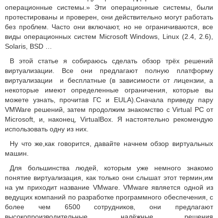
операционные системы.» Эти операционные системы, были
протестированы и проверен, они действительно могут работать
без проблем.
Часто они включают, но не ограничиваются, все
виды операционных систем Microsoft Windows, Linux (2.4, 2.6),
Solaris, BSD …
В этой статье я собираюсь сделать обзор трёх решений
виртуализации.
Все они предлагают полную платформу
виртуализации и бесплатные (в зависимости от лицензии, а
некоторые имеют определенные ограничения, которые вы
можете узнать, прочитав ГС и EULA).
Сначала приведу пару
VMWare решений, затем продолжим знакомство с Virtual PC от
Microsoft, и, наконец, VirtualBox. Я
настоятельно рекомендую
использовать одну из них.
Ну что же,как говорится, давайте начнем обзор виртуальных
машин.
Для большинства людей, которым уже немного знакомо
понятие виртуализация, как только они слышат этот термин,им
на ум приходит название VMware.
VMware является одной из
ведущих компаний по разработке программного обеспечения, с
более чем 6500 сотрудников, они предлагают
высокопроизводительные, надёжные решения