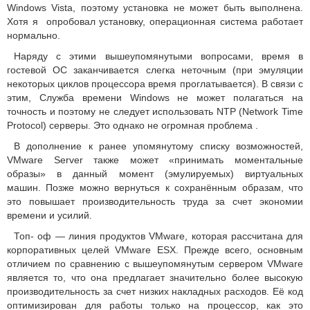
Windows Vista, поэтому установка не может быть выполнена.
Хотя я
опробовал установку, операционная система работает
нормально.
Наряду с этими вышеупомянутыми вопросами, время в
гостевой ОС заканчивается слегка неточным (при эмуляции
некоторых циклов процессора время проглатывается).
В связи с
этим, Служба времени Windows не может полагаться на
точность и поэтому не следует использовать NTP (Network Time
Protocol) серверы.
Это однако не огромная проблема .
В дополнение к ранее упомянутому списку возможностей,
VMware Server также может «принимать моментальные
образы» в данный момент (эмулируемых) виртуальных
машин.
Позже можно вернуться к сохранённым образам, что
это повышает производительность труда за счет экономии
времени и усилий.
Топ- оф — линия продуктов VMware, которая рассчитана для
корпоративных целей
VMware ESX.
Прежде всего, основным
отличием по сравнению с вышеупомянутым сервером VMware
является то, что она предлагает значительно более высокую
производительность за счет низких накладных расходов.
Её код
оптимизирован для работы только на процессор, как это