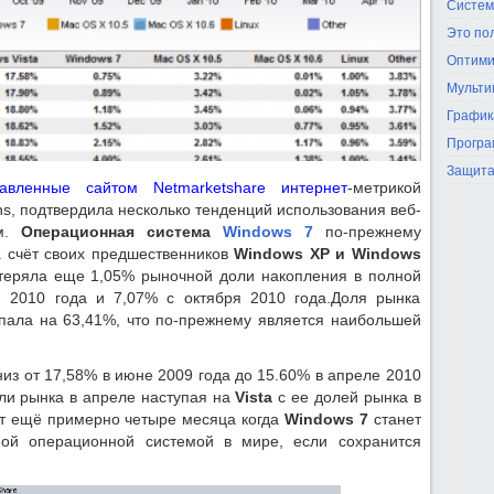
Систем
Это по
Оптими
Мульти
График
Програ
Защита
тавленные сайтом Netmarketshare
интернет
-метрикой
ns, подтвердила несколько тенденций использования веб-
ем.
Операционная система
Windows 7
по-прежнему
а счёт своих предшественников
Windows XP и Windows
еряла еще 1,05% рыночной доли накопления в полной
 2010 года и 7,07% с октября 2010 года.Доля рынка
упала на 63,41%, что по-прежнему является наибольшей
вниз от 17,58% в июне 2009 года до 15.60% в апреле 2010
ли рынка в апреле наступая на
Vista
с ее долей рынка в
ёт ещё примерно четыре месяца когда
Windows 7
станет
мой операционной системой в мире, если сохранится