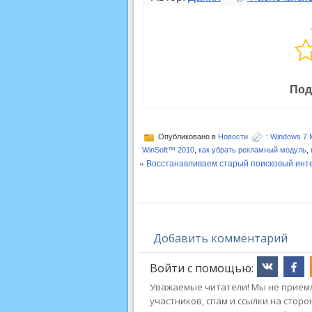
Под
Опубликовано в
Новости
:
Windows 7 
WinSoft™ 2010
,
как убрать рекламный модуль
,
«
Восстанавливаем старый поисковый инт
Добавить комментарий
Войти с помощью:
Уважаемые читатели! Мы не приемл
участников, спам и ссылки на стор