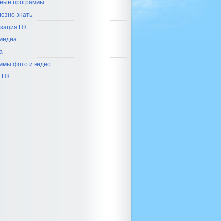
ные программы
лезно знать
зация ПК
медиа
а
ммы фото и видео
 ПК