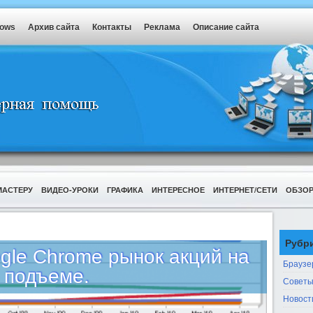
dows
Архив сайта
Контакты
Реклама
Описание сайта
МАСТЕРУ
ВИДЕО-УРОКИ
ГРАФИКА
ИНТЕРЕСНОЕ
ИНТЕРНЕТ/СЕТИ
ОБЗО
Рубр
gle Chrome рынок акций на
Браузе
подъеме.
Советы
Новост