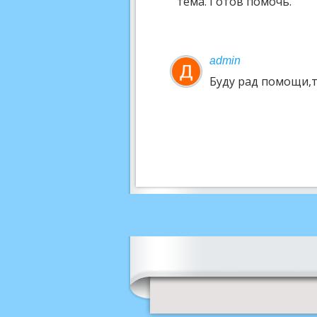
тема. Готов помочь.
admin
Буду рад помощи,т