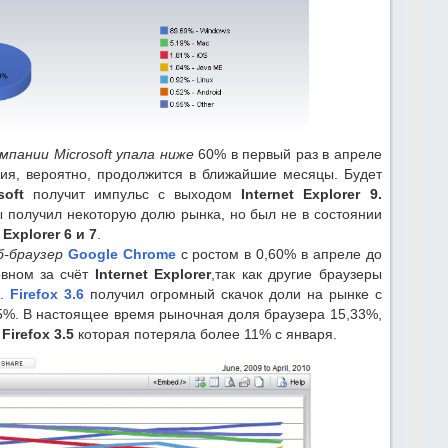
мпании Microsoft упала ниже
60% в первый раз в апреле
ция, вероятно, продолжится в ближайшие месяцы. Будет
soft
получит импульс с выходом
Internet
Explorer 9.
ны получил некоторую долю рынка, но был не в состоянии
 Explorer 6 и 7
.
б-браузер
Google Chrome
с ростом в 0,60% в апреле до
овном за счёт
Internet Explorer
,так как другие браузеры
и.
Firefox 3.6
получил огромный скачок доли на рынке с
,15%. В настоящее время рыночная доля браузера 15,33%,
т
Firefox 3.5
которая потеряла более 11% с января.