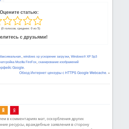
Оцените статью:
(0 голосов, среднее: 0 из 5)
елитесь с друзьями!
Максимальная.
,
windows xp ускорение загрузки
,
Windows® XP Sp3
натсройка Mozilla FireFox
,
сканирование изображений
ерфейс Google.
Обход Интернет цензуры с HTTPS Google Webcache.
»
ем в комментариях мат, оскорбления других
онние ресурсы, враждебные заявления в сторону