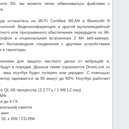
мяти SD, вы можете легко обмениваться файлами с
в.
а останетесь на Wi-Fi Certified WLAN и Bluetooth ®
хнологий. Видеоконференции и другой мультимедийный
атного или программного обеспечения передадите по Wi-
икрофон и опциональная встроенная 2 Мп веб-камера.
ает беспроводное соединение с другими устройствами
и и гарнитуры.
анника для защиты жесткого диска от вибраций и,
будут в порядке. Данные также охраняются DriveLock от
и ваш ноутбук будет потерян или украден. С помощью
лятор заряжается за 90 минут до 90%. Ноутбук работает
 QL-66 процессор (2,2 ГГц / 1 Мб L2 кэш)
0MN
я до 4 Гб
анальной памяти
/ мин
r DL ± RW / CD-RW