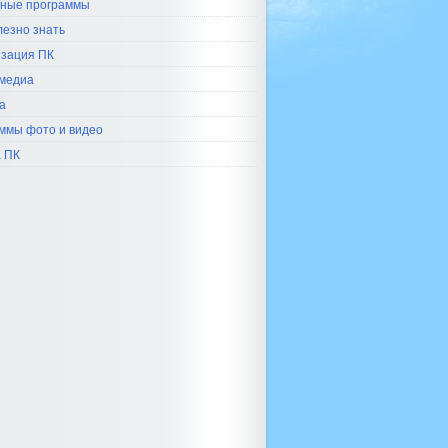
ные программы
лезно знать
зация ПК
медиа
а
ммы фото и видео
 ПК