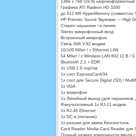
1366 x 768 (16:9) широкоформатный
Графика ATI Radeon HD 3200
до 512 Мб HyperMemory (совместно
HP Premier Sound Звуковая — High De
Стерео наушники / в линию
Stereo микрофонный вход
Встроенный микрофон
Связь 56K V.92 модем
10/100 Мбит / с Ethernet LAN
54 Мбит / с Wireless LAN 802.11 B / G
Bluetooth 2,1 + EDR
3x USB 2.0 портов
1x слот ExpressCard/34
1x слот для Secure Digital (SD) / Mul
1x VGA
1x микрофон
1x Линейный выход (для наушников,
Факультативный 1x RJ-11 модем
1x RJ-45 Ethernet
1x DC-в (питание)
1x разъем для замка Кенсингтона
Card Reader Media Card Reader для SD
Полный размер компонентов ввода с