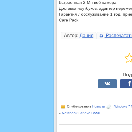
Встроенная 2-Мп веб-камера
Доставка ноутбуков, адаптер перемен
Гарантия / обслуживание 1 год, при
Care Pack
Автор:
Данил
Распечатат
Под
Опубликовано в
Новости
:
Windows 7 
«
Notebook Lenovo G550.