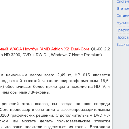
Систем
Это по
Оптими
Мульти
График
Програ
Защита
овый WXGA Ноутбук (AMD Athlon X2 Dual-Core
QL-66 2,2
eon HD 3200, DVD +-RW DL, Windows 7 Home Premium).
и начальным весом всего 2,49 кг, НР 615 является
-подсветкой высокой четкости широкоформатным 15,6-
) обеспечивает более яркие цвета похожие на HDTV, и
, чем обычные ЖК-экраны.
-решений этого класса, вы всегда на шаг впереди
-Core процессор в сочетании с высокопроизводительным
3200 графических решений. С дополнительным DVD + /-
ском, вы можете делать пользовательские этикетки
к что ваши носители выделяться из толпы. Благодаря