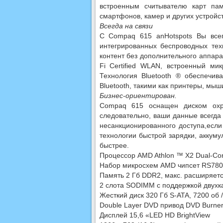
встроенным считывателю карт па
смартфонов, камер и других устройст
Всегда на связи
С Compaq 615 anHotspots Вы всегд
интегрированных беспроводных те
контент без дополнительного аппар
Fi Certified WLAN, встроенный м
Технология Bluetooth ® обеспечив
Bluetooth, такими как принтеры, мыш
Бизнес-ориентирован.
Compaq 615 оснащен диском охр
следовательно, ваши данные всегда 
несанкционированного доступа,есл
технологии быстрой зарядки, аккуму
быстрее.
Процессор AMD Athlon ™ X2 Dual-Core
Набор микросхем AMD чипсет RS78
Память 2 Гб DDR2, макс. расширяетс
2 слота SODIMM с поддержкой двухк
Жесткий диск 320 Гб S-ATA, 7200 об 
Double Layer DVD привод DVD Burne
Дисплей 15,6 «LED HD BrightView