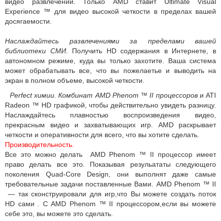
видео развлечений. Только AMD ставит Ultimate Visual
Experience ™ для видео высокой четкости в пределах вашей
досягаемости.
Наслаждайтесь развлечениями за пределами вашей
библиотеки СМИ
. Получить HD содержания в Интернете, в
автономном режиме, куда вы только захотите. Ваша система
может обрабатывать все, что вы пожелаетье и выводить на
экран в полном объеме, высокой четкости.
Perfect химии. Комбинат AMD Phenom ™ II процессоров
и ATI
Radeon ™ HD графикой, чтобы действительно увидеть разницу.
Наслаждайтесь плавностью воспроизведения видео,
прекрасным видео и захватывающих игр. AMD раскрывает
четкости и оперативности для всего, что вы хотите сделать.
Производительность.
Все это можно делать AMD Phenom ™ II процессор имеет
право делать все это. Показывая резульататы следующего
поколения Quad-Core Design, они выполнят даже самые
требовательные задачи поставленные Вами. AMD Phenom ™ II
— так сконструировали для игр,что Вы можете создать поток
HD сами . С AMD Phenom ™ II процессором,если вы можете
себе это, вы можете это сделать.