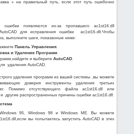
равка » на правильный путь, если этот путь ошибочно
 ошибки появляются из-за пропавшего ac1st16.dll
AutoCAD для исправления ошибки ac1st16.dll.Чтобы
а, выполните шаги, показанные ниже:
нажмите
Панель Управления
.
овка и Удаление Программ
.
ограмм,найдите и выберите
AutoCAD
.
ля удаления AutoCAD.
строго удаления программ из вашей системы ,вы можете
живающие доверия инструменты удаления третьих
aller. Помимо отсутствующего файла ac1st16.dll или
и другие распространенных причины ошибки ac1st16.dll:
стема
 Windows 95, Windows 98 и Windows ME. Вы можете
st16.dll,если вы попытаетесь запустить AutoCAD в этих