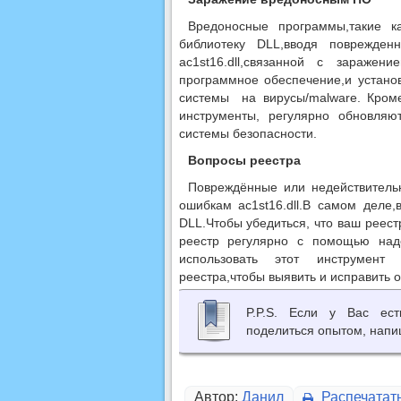
Вредоносные программы,такие к
библиотеку DLL,вводя поврежде
ac1st16.dll,связанной с зараже
программное обеспечение,и устано
системы на вирусы/malware. Кроме
инструменты, регулярно обновля
системы безопасности.
Вопросы реестра
Повреждённые или недействительн
ошибкам ac1st16.dll.В самом деле
DLL.Чтобы убедиться, что ваш реес
реестр регулярно с помощью над
использовать этот инструмент 
реестра,чтобы выявить и исправить ош
P.P.S. Если у Вас ес
поделиться опытом, напи
Автор:
Данил
Распечатат