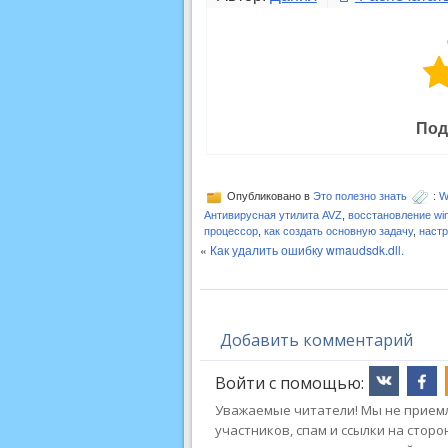
Под
Опубликовано в
Это полезно знать
:
W
Антивирусная утилита AVZ
,
восстановление wi
процессор
,
как создать основную задачу
,
настр
«
Как удалить ошибку wmaudsdk.dll.
Добавить комментарий
Войти с помощью:
Уважаемые читатели! Мы не приемл
участников, спам и ссылки на стор