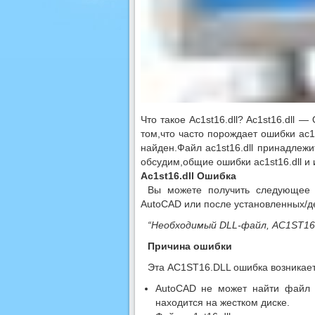
Что такое Ac1st16.dll? Ac1st16.dll 
том,что часто порождает ошибки ac1s
найден.Файл ac1st16.dll принадлежи
обсудим,общие ошибки ac1st16.dll и
Ac1st16.dll
Ошибка
Вы можете получить следующее с
AutoCAD или после установленных/
“Необходимый DLL-файл, AC1ST16.
Причина ошибки
Эта AC1ST16.DLL ошибка возникает
AutoCAD не может найти файл a
находится на жестком диске.