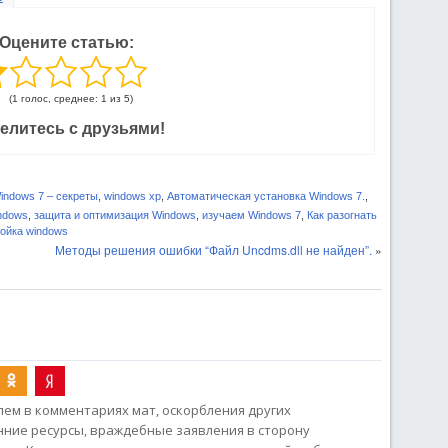
Оцените статью:
(1 голос, среднее: 1 из 5)
елитесь с друзьями!
indows 7 – секреты
,
windows xp
,
Автоматическая установка Windows 7.
,
ndows
,
защита и оптимизация Windows
,
изучаем Windows 7
,
Как разогнать
ойка windows
Методы решения ошибки “Файл Uncdms.dll не найден”.
»
ем в комментариях мат, оскорбления других
онние ресурсы, враждебные заявления в сторону