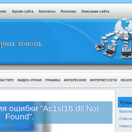
dows
Архив сайта
Контакты
Реклама
Описание сайта
МАСТЕРУ
ВИДЕО-УРОКИ
ГРАФИКА
ИНТЕРЕСНОЕ
ИНТЕРНЕТ/СЕТИ
ОБЗО
Рубр
 ошибки “Ac1st16.dll Not
Браузе
Found”.
Советы
Новост