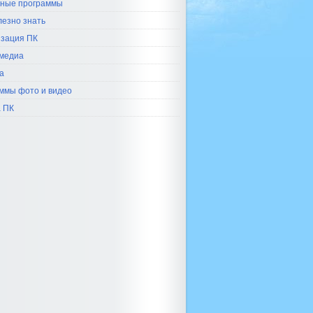
ные программы
лезно знать
зация ПК
медиа
а
ммы фото и видео
 ПК