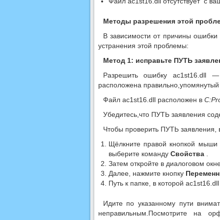
Файл ac1st16.dll отсутствует с в
Методы разрешения этой пробл
В зависимости от причины ошибки 
устранения этой проблемы:
Метод 1: исправьте ПУТЬ заявле
Разрешить ошибку ac1st16.dll —
расположена правильно,упомянутый 
Файл ac1st16.dll расположен в
C:Pr
Убедитесь,что ПУТЬ заявления сод
Чтобы проверить ПУТЬ заявления, 
Щёлкните правой кнопкой мыш
выберите
команду
Свойства
.
Затем откройте в диалоговом окн
Далее, нажмите кнопку
Переменн
Путь к папке, в которой ac1st16.d
Идите по указанному пути внимат
неправильным.Посмотрите на о