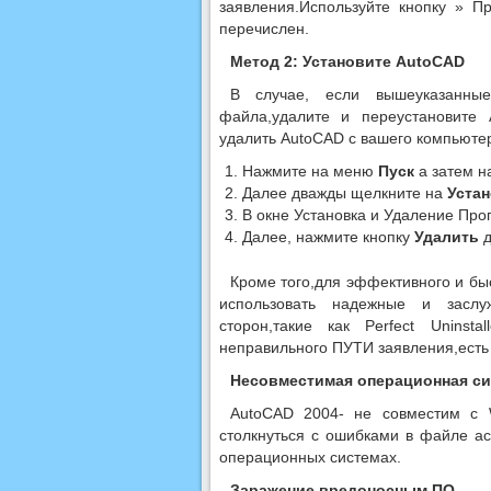
заявления.Используйте кнопку » П
перечислен.
Метод 2: Установите AutoCAD
В случае, если вышеуказанные
файла,удалите и переустановите 
удалить AutoCAD с вашего компьютер
Нажмите на меню
Пуск
а затем 
Далее дважды щелкните на
Устан
В окне Установка и Удаление Пр
Далее, нажмите кнопку
Удалить
д
Кроме того,для эффективного и бы
использовать надежные и заслу
сторон,такие как Perfect Uninst
неправильного ПУТИ заявления,есть 
Несовместимая операционная си
AutoCAD 2004- не совместим с
столкнуться с ошибками в файле ac1
операционных системах.
Заражение вредоносным ПО