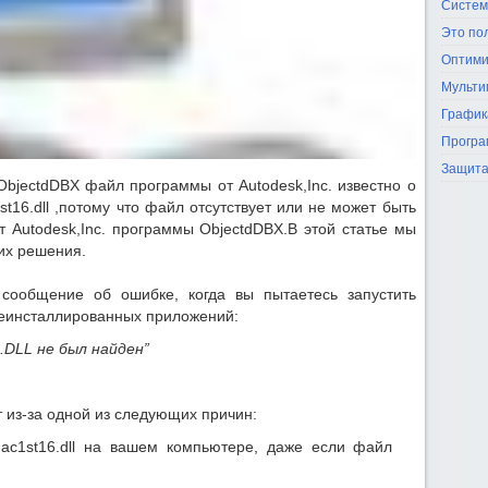
Систем
Это по
Оптими
Мульти
График
Програ
Защита
— ObjectdDBX файл программы от Autodesk,Inc. известно о
t16.dll ,потому что файл отсутствует или не может быть
т Autodesk,Inc. программы ObjectdDBX.В этой статье мы
 их решения.
ообщение об ошибке, когда вы пытаетесь запустить
деинсталлированных приложений:
DLL не был найден”
 из-за одной из следующих причин:
c1st16.dll на вашем компьютере, даже если файл