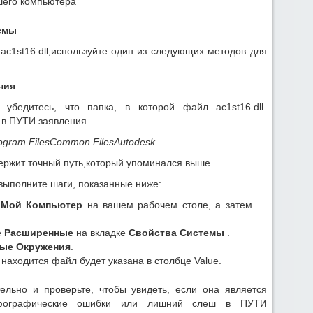
ашего компьютера
емы
ac1st16.dll,используйте один из следующих методов для
ния
 убедитесь, что папка, в которой файл ac1st16.dll
в ПУТИ заявления.
ogram FilesCommon FilesAutodesk
ержит точный путь,который упоминался выше.
выполните шаги, показанные ниже:
и
Мой Компьютер
на вашем рабочем столе, а затем
е
Расширенные
на вкладке
Свойства Системы
.
ые Окружения
.
ll находится файл будет указана в столбце Value.
ельно и проверьте, чтобы увидеть, если она является
рфографические ошибки или лишний слеш в ПУТИ