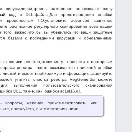
ак вирусы,черви,трояны намеренно повреждают вашу
нный код в DLL-файлы.Для предотвращения ошибки
нием вредоносным ПО,установите advanced защитное
вите расписание регулярного сканирование всей вашей
 того, важно,что бы вы убедились,что ваши защитные
ются базами с последними вирусами и обновлениями
ые записи реестра,также могут привести к повторным
,вопросы реестра часто оказываются причиной ошибки
тр чистый и имеет необходимую информацию,сканируйте
ежной утилиты очистки реестра RegGenie.Вы можете
для выполнения пользовательского сканирования
ибки DLL, такие, как ошибки ac1st16.dll.
ть вопросы, желание прокомментировать или
шите, пожалуйста, в комментариях ниже.
ь