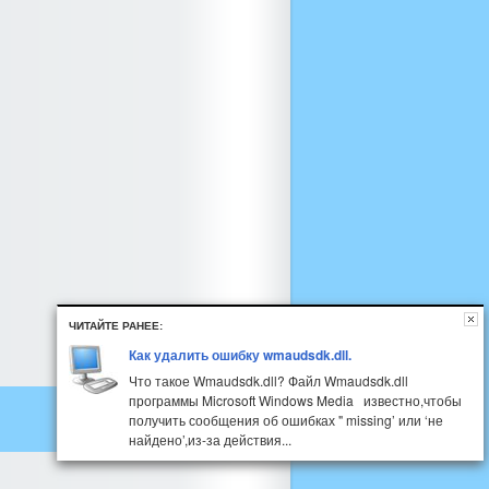
ЧИТАЙТЕ РАНЕЕ:
Как удалить ошибку wmaudsdk.dll.
Что такое Wmaudsdk.dll? Файл Wmaudsdk.dll
программы Microsoft Windows Media известно,чтобы
получить сообщения об ошибках " missing’ или ‘не
найдено’,из-за действия...