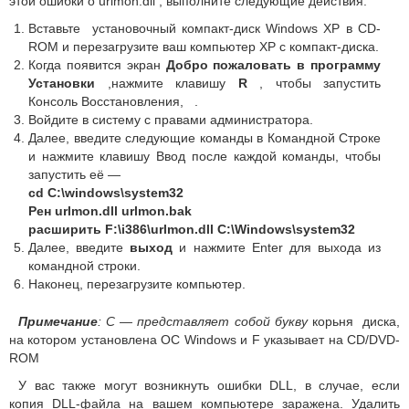
этой ошибки о urlmon.dll , выполните следующие действия:
Вставьте установочный компакт-диск Windows XP в CD-
ROM и перезагрузите ваш компьютер XP с компакт-диска.
Когда появится экран
Добро пожаловать в программу
Установки
,нажмите клавишу
R
, чтобы запустить
Консоль Восстановления,
.
Войдите в систему с правами администратора.
Далее, введите следующие команды в Командной Строке
и нажмите клавишу Ввод после каждой команды, чтобы
запустить её —
cd C:\windows\system32
Рен
urlmon.dll urlmon.bak
расширить F:\i386\
urlmon.dll C:\Windows\system32
Далее, введите
выход
и нажмите Enter для выхода из
командной строки.
Наконец, перезагрузите компьютер.
Примечание
: C — представляет собой
букву
корьня диска,
на котором установлена ОС Windows и F указывает на CD/DVD-
ROM
У вас также могут возникнуть ошибки DLL, в случае, если
копия DLL-файла на вашем компьютере заражена. Удалить