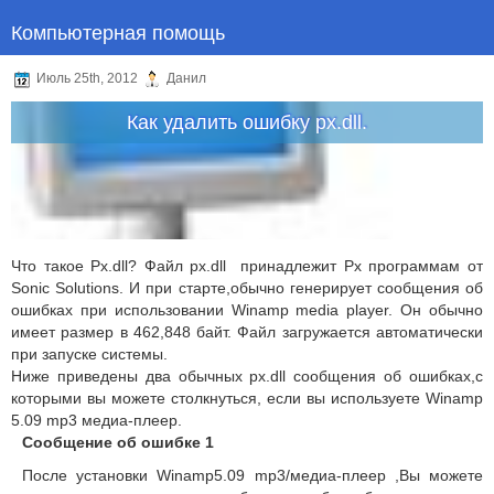
Компьютерная помощь
Июль 25th, 2012
Данил
Как удалить ошибку px.dll.
Что такое Px.dll? Файл px.dll принадлежит Px программам от
Sonic Solutions. И при старте,обычно генерирует сообщения об
ошибках при использовании Winamp media player. Он обычно
имеет размер в 462,848 байт. Файл загружается автоматически
при запуске системы.
Ниже приведены два обычных px.dll сообщения об ошибках,с
которыми вы можете столкнуться, если вы используете Winamp
5.09 mp3 медиа-плеер.
Сообщение об ошибке 1
После установки Winamp5.09 mp3/медиа-плеер ,Вы можете