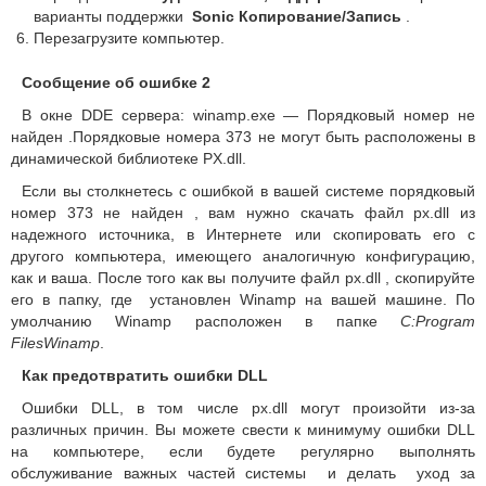
варианты поддержки
Sonic Копирование/Запись
.
Перезагрузите компьютер.
Сообщение об ошибке 2
В окне DDE сервера: winamp.exe — Порядковый номер не
найден .Порядковые номера 373 не могут быть расположены в
динамической библиотеке PX.dll.
Если вы столкнетесь с ошибкой в вашей системе порядковый
номер 373 не найден , вам нужно скачать файл px.dll из
надежного источника, в Интернете или скопировать его с
другого компьютера, имеющего аналогичную конфигурацию,
как и ваша. После того как вы получите файл px.dll , скопируйте
его в папку, где установлен Winamp на вашей машине. По
умолчанию Winamp расположен в папке
C:Program
FilesWinamp
.
Как предотвратить ошибки DLL
Ошибки DLL, в том числе px.dll могут произойти из-за
различных причин. Вы можете свести к минимуму ошибки DLL
на компьютере, если будете регулярно выполнять
обслуживание важных частей системы и делать уход за