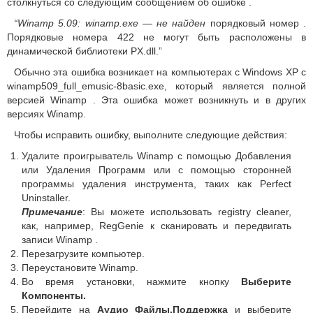
столкнуться со следующим сообщением об ошибке .
“Winamp 5.09: winamp.exe —
не найден
порядковый номер .
Порядковые номера 422 не могут быть расположены в
динамической библиотеки PX.dll.”
Обычно эта ошибка возникает на компьютерах с Windows XP с
winamp509_full_emusic-8basic.exe, который является полной
версией Winamp . Эта ошибка может возникнуть и в других
версиях Winamp.
Чтобы исправить ошибку, выполните следующие действия:
Удалите проигрыватель Winamp с помощью Добавления
или Удаления Программ или с помощью сторонней
программы удаления инструмента, таких как Perfect
Uninstaller.
Примечание
: Вы можете использовать registry cleaner,
как, например, RegGenie к сканировать и передвигать
записи Winamp .
Перезагрузите компьютер.
Переустановите Winamp.
Во время установки, нажмите кнопку
Выберите
Компоненты.
Перейдите на
Аудио Файлы,Поддержка
и выберите