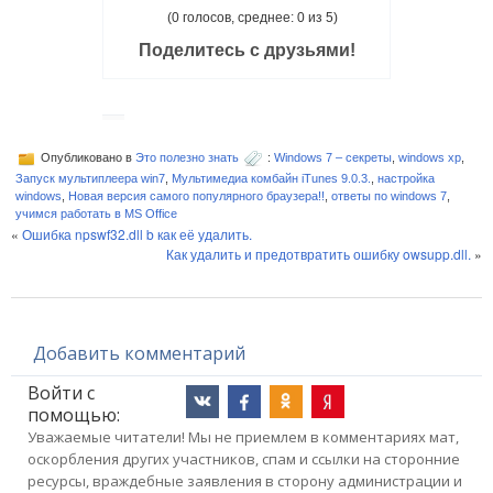
(0 голосов, среднее: 0 из 5)
Поделитесь с друзьями!
Опубликовано в
Это полезно знать
:
Windows 7 – секреты
,
windows xp
,
Запуск мультиплеера win7
,
Мультимедиа комбайн iTunes 9.0.3.
,
настройка
windows
,
Новая версия самого популярного браузера!!
,
ответы по windows 7
,
учимся работать в MS Office
«
Ошибка npswf32.dll b как её удалить.
Как удалить и предотвратить ошибку owsupp.dll.
»
Добавить комментарий
Войти с
помощью:
Уважаемые читатели! Мы не приемлем в комментариях мат,
оскорбления других участников, спам и ссылки на сторонние
ресурсы, враждебные заявления в сторону администрации и