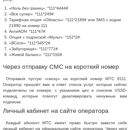
«Ноль без границ»: *111*4444#.
«Всё супер»: *111*249#.
Тарифная опция «Область»: *111*2189# или SMS с кодом
21890 на номер 111.
АнтиАОН: *111*47#.
Опция с подпиской «Мульт»: *152*2#.
«ВСети»: *111*345*2#.
«Забугорище»: *111*771#.
«Живой баланс»: *111*150#.
Через отправку СМС на короткий номер
Отправьте пустую «смску» на короткий номер МТС 8111.
Оператор пришлёт вам в ответ список услуг, которые сейчас
подключены на номере, с указанием цен и списком USSD-
команд, которые помогут деактивировать ненужные вам
подписки.
Личный кабинет на сайте оператора
Каждый абонент МТС имеет право быстро завести себе
личный кабинет на официальном сайте оператора. Через него