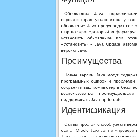
Обновление Java, периодичес
версия,которая установлена у ва
обновление Java предупредит вас 
шар на экране,который информирует
установить обновление или отк
«Установить»,» Java Update автом
версию Java.
Преимущества
Новые версии Java могут содерж
программных ошибок и проблем)и 
сохранить ваш компьютер в безопас
воспользоваться преимуществам
поддерживать Java-up-to-date.
Идентификация
Самый простой способ узнать верси
сайта Oracle Java.com и «проверит
Java у вас установлена,погляде