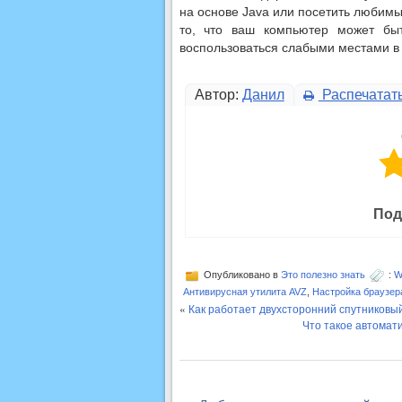
на основе Java или посетить любимы
то, что ваш компьютер может быт
воспользоваться слабыми местами в 
Автор:
Данил
Распечатат
Под
Опубликовано в
Это полезно знать
:
W
Антивирусная утилита AVZ
,
Настройка браузер
«
Как работает двухсторонний спутниковый
Что такое автомат