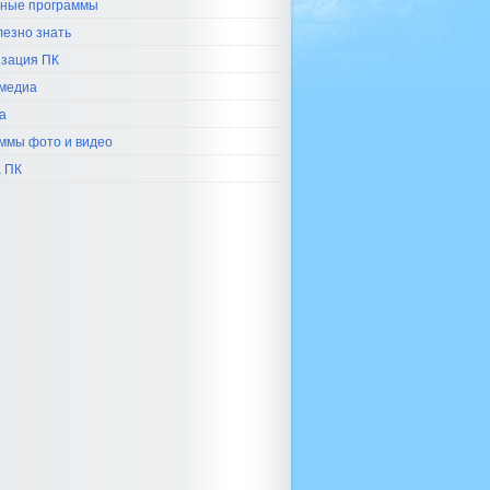
ные программы
лезно знать
зация ПК
медиа
а
ммы фото и видео
 ПК