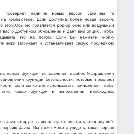
ки проверяет наличие новых версий Java,чем та
с на компьютере. Если доступна более новая версия,
об этом.Обычно появляется pop-up окно или воздушный
 вас о доступном обновлении и дает вам опцию, чтобы
ладывать это на потом. Если Вы нажмете кнопку
атически загружает и устанавливает самую последнюю
ать новые функции, исправления ошибок (исправления
обновления функций безопасности, которые помогают
ности. Если вы хотите использовать приложения, чтобы
и этих новых функций и исправлений, необходимо
ю Java которую вы используете, посетить страницу веб-
ь версию Java». Вы также можете увидеть, какая версия
в на компьютере,средство управления программным