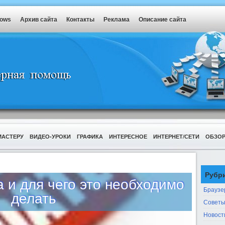
dows
Архив сайта
Контакты
Реклама
Описание сайта
МАСТЕРУ
ВИДЕО-УРОКИ
ГРАФИКА
ИНТЕРЕСНОЕ
ИНТЕРНЕТ/СЕТИ
ОБЗО
Рубр
a и для чего это необходимо
Браузе
делать
Советы
Новост