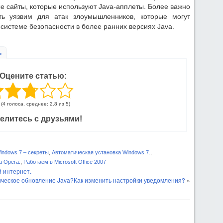
е сайты, которые используют Java-апплеты. Более важно
ь уязвим для атак злоумышленников, которые могут
системе безопасности в более ранних версиях Java.
ь
Оцените статью:
(4 голоса, среднее: 2.8 из 5)
елитесь с друзьями!
indows 7 – секреты
,
Автоматическая установка Windows 7.
,
а Opera.
,
Работаем в Microsoft Office 2007
 интернет.
ическое обновление Java?Как изменить настройки уведомления?
»