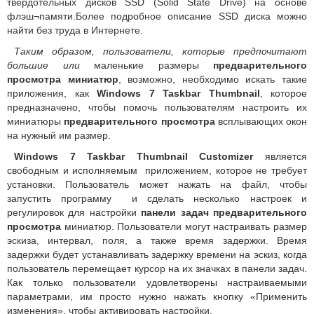
твердотельных дисков SSD (Solid State Drive) на основе
флэш¬памяти.Более подробное описание SSD диска можно
найти без труда в Интернете.
Таким образом, пользователи, которые предпочитают
большие или
маленькие размеры
предварительного
просмотра миниатюр
, возможно, необходимо искать такие
приложения, как
Windows 7 Taskbar Thumbnail
, которое
предназначено, чтобы помочь пользователям настроить их
миниатюры
предварительного просмотра
всплывающих окон
на нужный им размер.
Windows 7 Taskbar Thumbnail Customizer
является
свободным и исполняемым приложением, которое не требует
установки. Пользователь может нажать на файл, чтобы
запустить программу и сделать несколько настроек и
регулировок для настройки
панели задач предварительного
просмотра
миниатюр. Пользователи могут настраивать размер
эскиза, интервал, поля, а также время задержки. Время
задержки будет устанавливать задержку времени на эскиз, когда
пользователь перемещает курсор на их значках в панели задач.
Как только пользователи удовлетворены настраиваемыми
параметрами, им просто нужно нажать кнопку «Применить
изменения», чтобы активировать настройки.